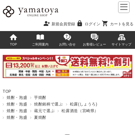
person_add
lock
shopping_cart
新規会員登録
ログイン
カートを見る
TOP
ご利用案内
お問い合せ
お客様レビュー
サイトマップ
TOP
焼酎・泡盛
芋焼酎
焼酎・泡盛
焼酎銘柄で選ぶ
松露(しょうろ)
焼酎・泡盛
蔵元で選ぶ
松露酒造（宮崎県）
焼酎・泡盛
夏焼酎