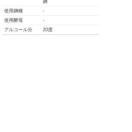
麹
使用麹種
-
使用酵母
-
アルコール分
20度