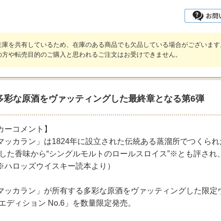
在庫を共有しているため、在庫のある商品でも欠品している場合がございます
の方や転売目的のご購入と思われるご注文はお受けできません。
多彩な原酒をヴァッティングした最終章となる第6弾
カーコメント】
マッカラン」は1824年に設立された伝統ある蒸溜所でつくら
とした香味から“シングルモルトのロールスロイス”※とも評さ
※ハロッズウイスキー読本より）
マッカラン」が所有する多彩な原酒をヴァッティングした限定
エディション No.6」を数量限定発売。