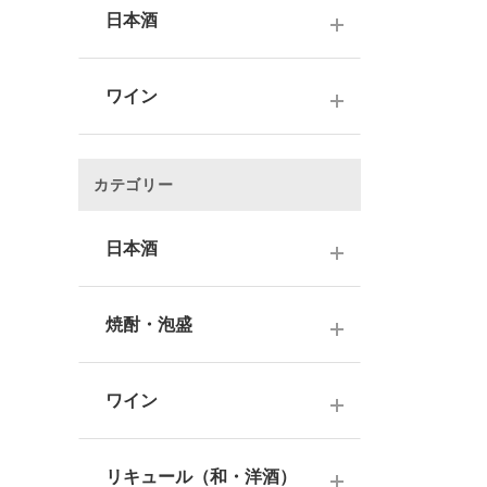
日本酒
～1,000円
ワイン
1,001～3,000円
～1000円以下
3,001～5,000円
カテゴリー
1,001～2,000円
5,001～10,000円
2,001～3,000円
日本酒
10,001円～
3,001～5,000円
1000円台
日本酒銘柄で選ぶ
焼酎・泡盛
5,001～10,000円
2000円台
純米大吟醸酒
10,001円～
蔵元で選ぶ
3000円台
大吟醸酒
ワイン
焼酎銘柄で選ぶ
4000円台
純米吟醸酒
日本のワイン
芋焼酎
リキュール（和・洋酒）
5000円台
吟醸酒