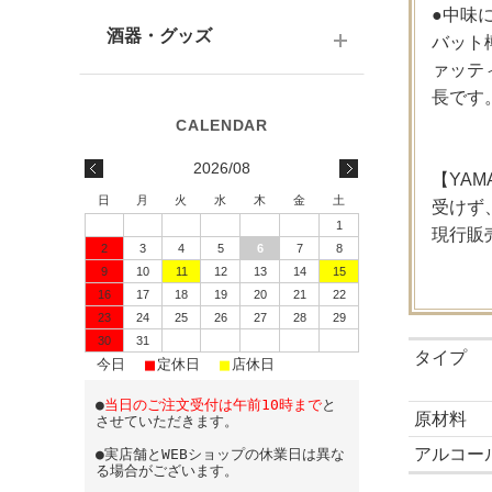
テキーラ
関西の日本酒
●中味
ワイン
予算で選ぶ
酒器・グッズ
バット
九州の日本酒
スパークリング
ァッテ
予算で選ぶ
長です
酒器
水・ソフトドリンク
味わいで選ぶ
酒蔵前掛け
2026/08
【YAM
蔵元で選ぶ
グラス
日
月
火
水
木
金
土
受けず
1
日本酒-1800ml（一升瓶）
ワイングッズ
現行販
2
3
4
5
6
7
8
9
10
11
12
13
14
15
日本酒-720ml・500ml
蔵元エコバッグ
16
17
18
19
20
21
22
日本酒-300ml・360ml
23
24
25
26
27
28
29
30
31
タイプ
■
■
■
日本酒-180ml
今日
定休日
店休日
●
当日のご注文受付は午前10時まで
と
飲みきりサイズ
原材料
させていただきます。
アルコー
●実店舗とWEBショップの休業日は異な
る場合がございます。