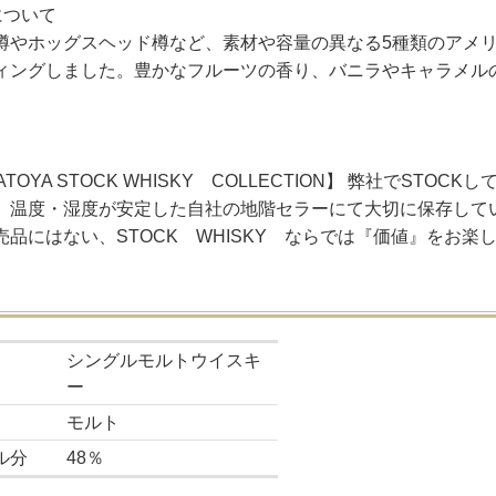
について
樽やホッグスヘッド樽など、素材や容量の異なる5種類のアメ
ィングしました。豊かなフルーツの香り、バニラやキャラメル
。
ATOYA STOCK WHISKY COLLECTION】 弊社でS
、温度・湿度が安定した自社の地階セラーにて大切に保存して
売品にはない、STOCK WHISKY ならでは『価値』をお楽
シングルモルトウイスキ
ー
モルト
ル分
48％