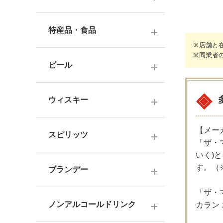
ナチュラルワイン
麦焼酎
純米酒
梅酒
ドイツワイン
特産品・食品
米焼酎
本醸造
フレーバー梅酒
※店舗と
海外産ワイン
※同業者
その他焼酎
ジュース
普通酒
果実酒・その他
ビール
赤ワイン
泡盛
食品
お燗酒
シリーズで選ぶ
白ワイン
日本のクラフトビール
黒糖焼酎
おつまみ
ウィスキー
にごり酒・発泡・その他
ロゼワイン
海外のクラフトビール
健康志向・免疫力アップ
広島の日本酒
スコッチウイスキー
【メー
シャンパーニュ
スピリッツ
調味料
「ザ・
中国・四国の日本酒
バーボンウイスキー
スパークリングワイン
いく)
お菓子
ジン
北海道・東北の日本酒
す。（
その他ウイスキー
ブランデー
オレンジワイン
ウオッカ
関東・信越の日本酒
国産洋酒
「ザ・
シェリー酒
ラム
ノンアルコールドリンク
中部・北陸の日本酒
カラン 
味わいで選ぶ