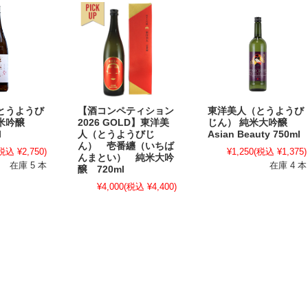
とうようび
【酒コンペティション
東洋美人（とうようび
純米吟醸
2026 GOLD】東洋美
じん） 純米大吟醸
l
人（とうようびじ
Asian Beauty 750ml
ん） 壱番纏（いちば
税込 ¥2,750)
¥1,250
(税込 ¥1,375)
んまとい） 純米大吟
在庫 5 本
在庫 4 本
醸 720ml
¥4,000
(税込 ¥4,400)