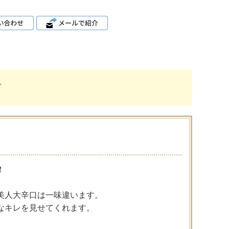
。
！
美人大辛口は一味違います。
なキレを見せてくれます。