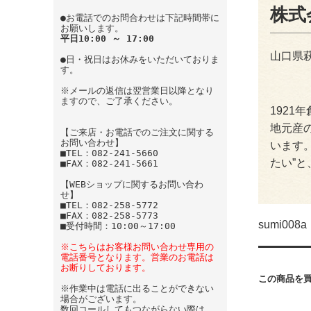
株式
●お電話でのお問合わせは下記時間帯に
お願いします。
平日10:00 ～ 17:00
山口県
●日・祝日はお休みをいただいておりま
す。
※メールの返信は翌営業日以降となり
ますので、ご了承ください。
1921
地元産
【ご来店・お電話でのご注文に関する
お問い合わせ】
います
■TEL：082-241-5660
たい”
■FAX：082-241-5661
【WEBショップに関するお問い合わ
せ】
■TEL：082-258-5772
■FAX：082-258-5773
sumi008a
■受付時間：10:00～17:00
※こちらはお客様お問い合わせ専用の
電話番号となります。営業のお電話は
お断りしております。
この商品を
※作業中は電話に出ることができない
場合がございます。
数回コールしてもつながらない際は、