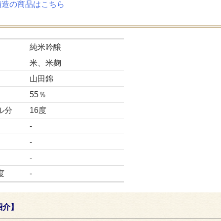
酒造の商品はこちら
純米吟醸
米、米麹
山田錦
55％
ル分
16度
-
-
-
度
-
紹介】