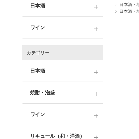
日本酒・
日本酒
日本酒・
～1,000円
ワイン
1,001～3,000円
～1000円以下
3,001～5,000円
カテゴリー
1,001～2,000円
5,001～10,000円
2,001～3,000円
日本酒
10,001円～
3,001～5,000円
1000円台
日本酒銘柄で選ぶ
焼酎・泡盛
5,001～10,000円
2000円台
純米大吟醸酒
10,001円～
蔵元で選ぶ
3000円台
大吟醸酒
ワイン
焼酎銘柄で選ぶ
4000円台
純米吟醸酒
日本のワイン
芋焼酎
リキュール（和・洋酒）
5000円台
吟醸酒