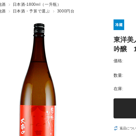
地酒
日本酒-1800ml（一升瓶）
地酒
日本酒・予算で選ぶ
3000円台
東洋美
吟醸 1
価格:
数量:
在庫:
返品につ