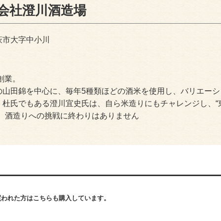
会社澄川酒造場
萩市大字中小川
年創業。
の山田錦を中心に、毎年5種類ほどの酒米を使用し、バリエー
。杜氏でもある澄川宜史氏は、自ら米造りにもチャレンジし、“東
と、酒造りへの挑戦に終わりはありません
買われた方はこちらも購入しています。