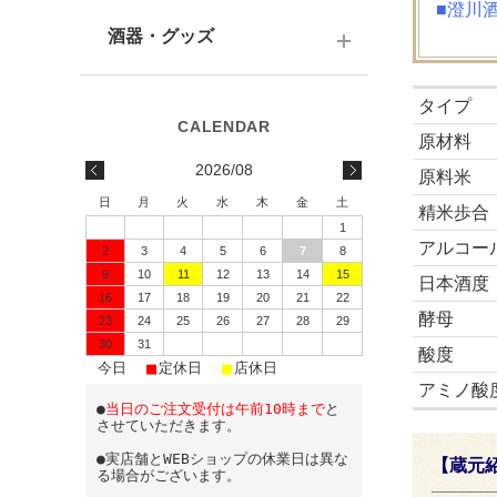
テキーラ
関西の日本酒
■澄川
ワイン
予算で選ぶ
酒器・グッズ
九州の日本酒
スパークリング
予算で選ぶ
酒器
タイプ
水・ソフトドリンク
味わいで選ぶ
原材料
酒蔵前掛け
2026/08
原料米
蔵元で選ぶ
グラス
日
月
火
水
木
金
土
精米歩合
1
日本酒-1800ml（一升瓶）
ワイングッズ
アルコー
2
3
4
5
6
7
8
9
10
11
12
13
14
15
日本酒-720ml・500ml
蔵元エコバッグ
日本酒度
16
17
18
19
20
21
22
酵母
日本酒-300ml・360ml
23
24
25
26
27
28
29
30
31
酸度
■
■
■
日本酒-180ml
今日
定休日
店休日
アミノ酸
●
当日のご注文受付は午前10時まで
と
飲みきりサイズ
させていただきます。
●実店舗とWEBショップの休業日は異な
【蔵元
る場合がございます。