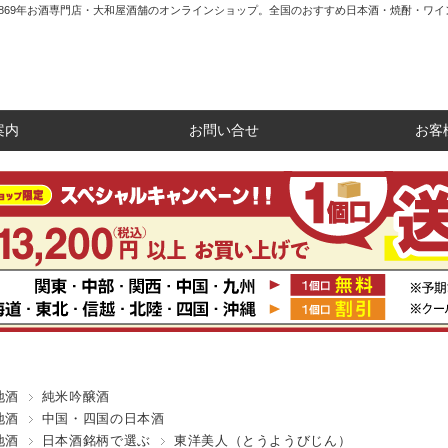
1869年お酒専門店・大和屋酒舗のオンラインショップ。全国のおすすめ日本酒・焼酎・ワイ
案内
お問い合せ
お客
地酒
純米吟醸酒
地酒
中国・四国の日本酒
地酒
日本酒銘柄で選ぶ
東洋美人（とうようびじん）