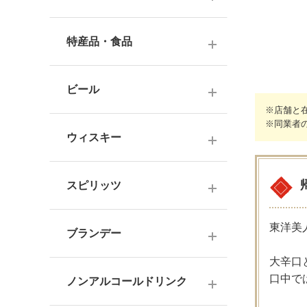
ナチュラルワイン
麦焼酎
純米酒
梅酒
ドイツワイン
特産品・食品
米焼酎
本醸造
フレーバー梅酒
海外産ワイン
その他焼酎
ジュース
普通酒
果実酒・その他
ビール
赤ワイン
泡盛
食品
※店舗と
お燗酒
シリーズで選ぶ
※同業者
白ワイン
日本のクラフトビール
黒糖焼酎
おつまみ
ウィスキー
にごり酒・発泡・その他
ロゼワイン
海外のクラフトビール
健康志向・免疫力アップ
広島の日本酒
スコッチウイスキー
シャンパーニュ
スピリッツ
調味料
中国・四国の日本酒
バーボンウイスキー
スパークリングワイン
お菓子
ジン
北海道・東北の日本酒
東洋美
その他ウイスキー
ブランデー
オレンジワイン
ウオッカ
関東・信越の日本酒
国産洋酒
大辛口
シェリー酒
口中で
ラム
ノンアルコールドリンク
中部・北陸の日本酒
味わいで選ぶ