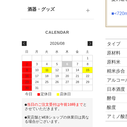
テキーラ
関西の日本酒
ワイン
予算で選ぶ
酒器・グッズ
九州の日本酒
■<72
スパークリング
予算で選ぶ
酒器
水・ソフトドリンク
味わいで選ぶ
酒蔵前掛け
2026/08
タイプ
蔵元で選ぶ
グラス
日
月
火
水
木
金
土
原材料
1
日本酒-1800ml（一升瓶）
ワイングッズ
原料米
2
3
4
5
6
7
8
9
10
11
12
13
14
15
日本酒-720ml・500ml
精米歩合
蔵元エコバッグ
16
17
18
19
20
21
22
アルコー
日本酒-300ml・360ml
23
24
25
26
27
28
29
30
31
日本酒度
■
■
■
日本酒-180ml
今日
定休日
店休日
酵母
●
当日のご注文受付は午前10時まで
と
飲みきりサイズ
酸度
させていただきます。
アミノ酸
●実店舗とWEBショップの休業日は異な
る場合がございます。