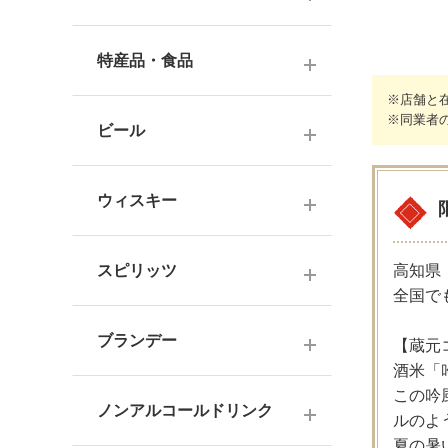
ナチュラルワイン
麦焼酎
純米酒
梅酒
ドイツワイン
特産品・食品
米焼酎
本醸造
フレーバー梅酒
海外産ワイン
※店舗と
その他焼酎
ジュース
※同業者
普通酒
果実酒・その他
ビール
赤ワイン
泡盛
食品
お燗酒
シリーズで選ぶ
白ワイン
日本のクラフトビール
黒糖焼酎
おつまみ
ウィスキー
にごり酒・発泡・その他
ロゼワイン
海外のクラフトビール
健康志向・免疫力アップ
広島の日本酒
スコッチウイスキー
シャンパーニュ
スピリッツ
高知県
調味料
中国・四国の日本酒
全国で
バーボンウイスキー
スパークリングワイン
お菓子
ジン
北海道・東北の日本酒
その他ウイスキー
ブランデー
【蔵元
オレンジワイン
ウオッカ
関東・信越の日本酒
酒米「
国産洋酒
シェリー酒
この吟
ラム
ノンアルコールドリンク
中部・北陸の日本酒
ルのよ
味わいで選ぶ
夏の暑