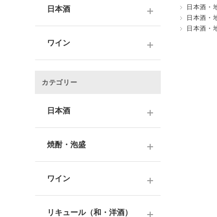
日本酒・
日本酒
日本酒・
日本酒・
～1,000円
ワイン
1,001～3,000円
～1000円以下
3,001～5,000円
カテゴリー
1,001～2,000円
5,001～10,000円
2,001～3,000円
日本酒
10,001円～
3,001～5,000円
1000円台
日本酒銘柄で選ぶ
焼酎・泡盛
5,001～10,000円
2000円台
純米大吟醸酒
10,001円～
蔵元で選ぶ
3000円台
大吟醸酒
ワイン
焼酎銘柄で選ぶ
4000円台
純米吟醸酒
日本のワイン
芋焼酎
リキュール（和・洋酒）
5000円台
吟醸酒