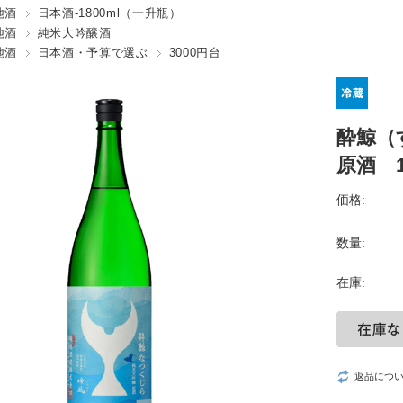
地酒
日本酒-1800ml（一升瓶）
地酒
純米大吟醸酒
地酒
日本酒・予算で選ぶ
3000円台
酔鯨（
原酒 1
価格:
数量:
在庫:
返品につ