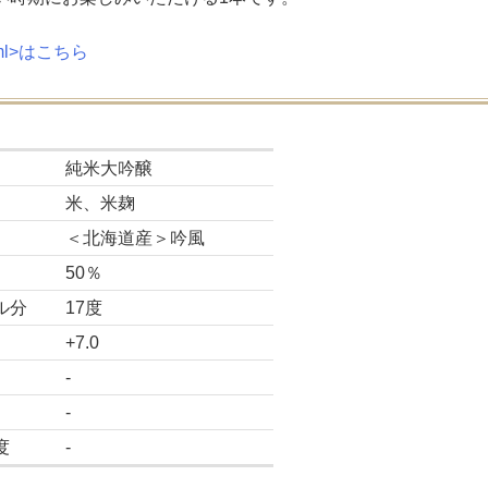
0ml>はこちら
純米大吟醸
米、米麹
＜北海道産＞吟風
50％
ル分
17度
+7.0
-
-
度
-