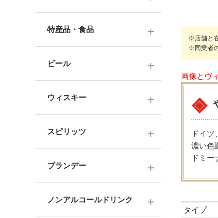
ナチュラルワイン
麦焼酎
純米酒
梅酒
ドイツワイン
特産品・食品
米焼酎
※店舗と
本醸造
フレーバー梅酒
※同業者
海外産ワイン
その他焼酎
ジュース
普通酒
果実酒・その他
ビール
赤ワイン
泡盛
画像とヴ
食品
お燗酒
シリーズで選ぶ
白ワイン
日本のクラフトビール
黒糖焼酎
おつまみ
ウィスキー
にごり酒・発泡・その他
ロゼワイン
海外のクラフトビール
健康志向・免疫力アップ
広島の日本酒
スコッチウイスキー
シャンパーニュ
スピリッツ
ドイツ
調味料
中国・四国の日本酒
バーボンウイスキー
濃い色
スパークリングワイン
お菓子
ドミー
ジン
北海道・東北の日本酒
その他ウイスキー
ブランデー
オレンジワイン
ウオッカ
関東・信越の日本酒
国産洋酒
シェリー酒
ラム
ノンアルコールドリンク
中部・北陸の日本酒
味わいで選ぶ
タイプ