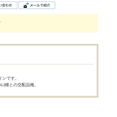
。
インです。
ル)種との交配品種。