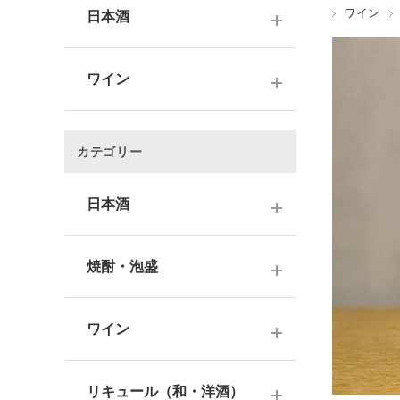
ワイン
日本酒
～1,000円
ワイン
1,001～3,000円
～1000円以下
3,001～5,000円
カテゴリー
1,001～2,000円
5,001～10,000円
2,001～3,000円
日本酒
10,001円～
3,001～5,000円
1000円台
日本酒銘柄で選ぶ
焼酎・泡盛
5,001～10,000円
2000円台
純米大吟醸酒
10,001円～
蔵元で選ぶ
3000円台
大吟醸酒
ワイン
焼酎銘柄で選ぶ
4000円台
純米吟醸酒
日本のワイン
芋焼酎
リキュール（和・洋酒）
5000円台
吟醸酒