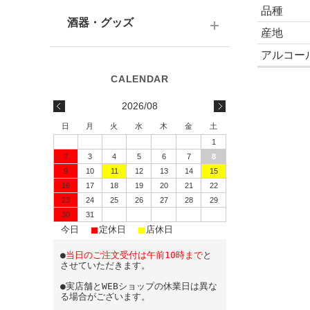
テキーラ
関西の日本酒
品種
ワイン
予算で選ぶ
酒器・グッズ
九州の日本酒
産地
スパークリング
アルコー
予算で選ぶ
酒器
水・ソフトドリンク
味わいで選ぶ
酒蔵前掛け
2026/08
蔵元で選ぶ
グラス
日
月
火
水
木
金
土
1
日本酒-1800ml（一升瓶）
ワイングッズ
2
3
4
5
6
7
8
9
10
11
12
13
14
15
日本酒-720ml・500ml
蔵元エコバッグ
16
17
18
19
20
21
22
日本酒-300ml・360ml
23
24
25
26
27
28
29
30
31
■
■
■
日本酒-180ml
今日
定休日
店休日
●
当日のご注文受付は午前10時まで
と
飲みきりサイズ
させていただきます。
●実店舗とWEBショップの休業日は異な
る場合がございます。