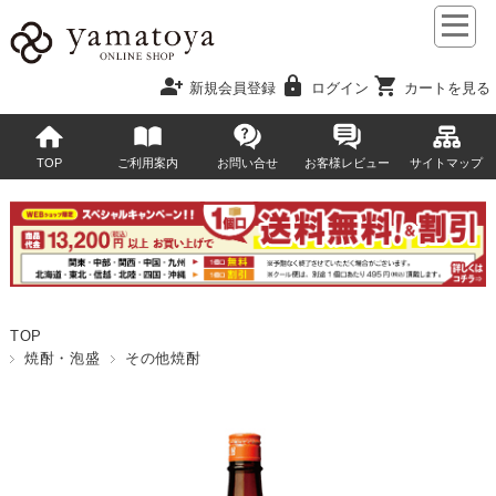
person_add
lock
shopping_cart
新規会員登録
ログイン
カートを見る
TOP
ご利用案内
お問い合せ
お客様レビュー
サイトマップ
TOP
焼酎・泡盛
その他焼酎