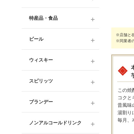
ナチュラルワイン
麦焼酎
純米酒
梅酒
ドイツワイン
特産品・食品
米焼酎
本醸造
フレーバー梅酒
海外産ワイン
その他焼酎
ジュース
※店舗と
普通酒
果実酒・その他
ビール
※同業者
赤ワイン
泡盛
食品
お燗酒
シリーズで選ぶ
白ワイン
日本のクラフトビール
黒糖焼酎
おつまみ
ウィスキー
にごり酒・発泡・その他
ロゼワイン
海外のクラフトビール
健康志向・免疫力アップ
広島の日本酒
スコッチウイスキー
シャンパーニュ
スピリッツ
調味料
中国・四国の日本酒
バーボンウイスキー
この焼
スパークリングワイン
お菓子
コクと
ジン
北海道・東北の日本酒
その他ウイスキー
ブランデー
オレンジワイン
昔風味
ウオッカ
関東・信越の日本酒
湯割り
国産洋酒
シェリー酒
毎月、
ラム
ノンアルコールドリンク
中部・北陸の日本酒
味わいで選ぶ