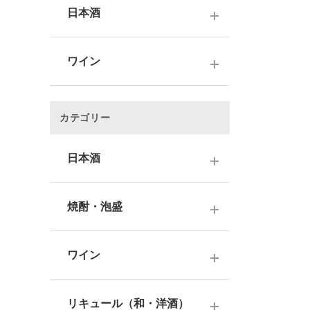
日本酒
～1,000円
ワイン
1,001～3,000円
～1000円以下
3,001～5,000円
カテゴリー
1,001～2,000円
5,001～10,000円
2,001～3,000円
日本酒
10,001円～
3,001～5,000円
1000円台
日本酒銘柄で選ぶ
焼酎・泡盛
5,001～10,000円
2000円台
純米大吟醸酒
10,001円～
蔵元で選ぶ
3000円台
大吟醸酒
ワイン
焼酎銘柄で選ぶ
4000円台
純米吟醸酒
日本のワイン
芋焼酎
リキュール（和・洋酒）
5000円台
吟醸酒