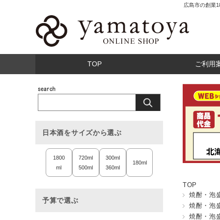
広島市の創業
TOP
ご利用
日本酒をサイズから選ぶ
1800
720ml
300ml
180ml
ml
500ml
360ml
TOP
焼酎・泡
予算で選ぶ
焼酎・泡
焼酎・泡