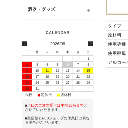
テキーラ
関西の日本酒
ワイン
予算で選ぶ
酒器・グッズ
九州の日本酒
スパークリング
予算で選ぶ
酒器
タイプ
水・ソフトドリンク
原材料
味わいで選ぶ
酒蔵前掛け
2026/08
使用麹種
蔵元で選ぶ
グラス
日
月
火
水
木
金
土
使用酵母
1
日本酒-1800ml（一升瓶）
ワイングッズ
アルコー
2
3
4
5
6
7
8
9
10
11
12
13
14
15
日本酒-720ml・500ml
蔵元エコバッグ
16
17
18
19
20
21
22
日本酒-300ml・360ml
23
24
25
26
27
28
29
30
31
■
■
■
日本酒-180ml
今日
定休日
店休日
●
当日のご注文受付は午前10時まで
と
飲みきりサイズ
させていただきます。
●実店舗とWEBショップの休業日は異な
る場合がございます。