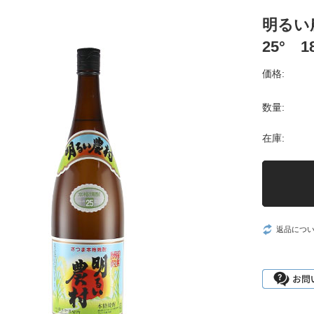
明るい
25° 1
価格:
数量:
在庫:
返品につ