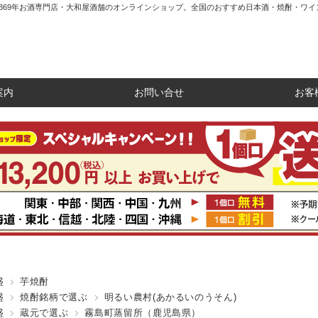
1869年お酒専門店・大和屋酒舗のオンラインショップ。全国のおすすめ日本酒・焼酎・ワイ
案内
お問い合せ
お客
盛
芋焼酎
盛
焼酎銘柄で選ぶ
明るい農村(あかるいのうそん)
盛
蔵元で選ぶ
霧島町蒸留所（鹿児島県）