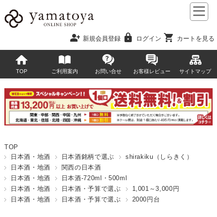
person_add
lock
shopping_cart
新規会員登録
ログイン
カートを見る
TOP
ご利用案内
お問い合せ
お客様レビュー
サイトマップ
TOP
日本酒・地酒
日本酒銘柄で選ぶ
shirakiku（しらきく）
日本酒・地酒
関西の日本酒
日本酒・地酒
日本酒-720ml・500ml
日本酒・地酒
日本酒・予算で選ぶ
1,001～3,000円
日本酒・地酒
日本酒・予算で選ぶ
2000円台