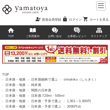
person_add
lock
shopping_cart
新規会員登録
ログイン
カートを見る
TOP
ご利用案内
お問い合せ
お客様レビュー
サイトマップ
TOP
日本酒・地酒
日本酒銘柄で選ぶ
shirakiku（しらきく）
日本酒・地酒
純米酒
日本酒・地酒
関西の日本酒
日本酒・地酒
日本酒-720ml・500ml
日本酒・地酒
日本酒・予算で選ぶ
1,001～3,000円
日本酒・地酒
日本酒・予算で選ぶ
2000円台