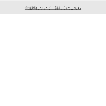
※送料について 詳しくはこちら
ご利用案内
ギフト包装について
返品について
メールマガジンについて
商品ご発送時の梱包について