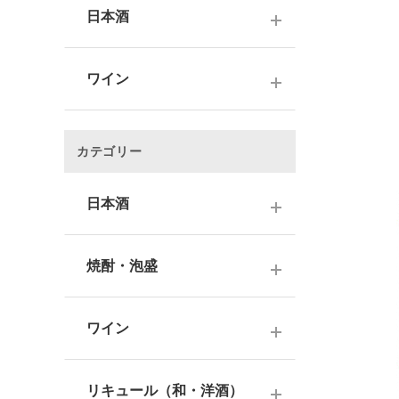
日本酒
～1,000円
ワイン
1,001～3,000円
～1000円以下
3,001～5,000円
カテゴリー
1,001～2,000円
5,001～10,000円
2,001～3,000円
日本酒
10,001円～
3,001～5,000円
1000円台
日本酒銘柄で選ぶ
焼酎・泡盛
5,001～10,000円
2000円台
純米大吟醸酒
10,001円～
蔵元で選ぶ
3000円台
大吟醸酒
ワイン
焼酎銘柄で選ぶ
4000円台
純米吟醸酒
日本のワイン
芋焼酎
リキュール（和・洋酒）
5000円台
吟醸酒