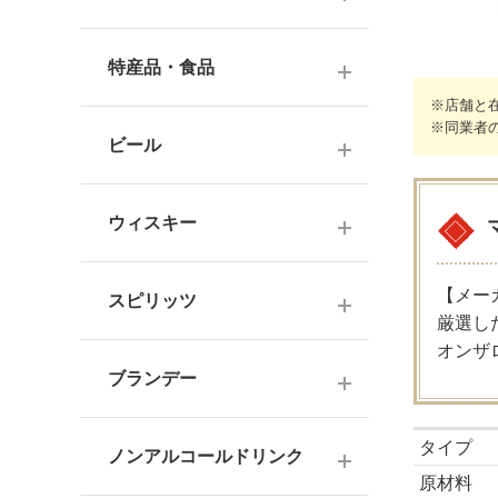
ナチュラルワイン
麦焼酎
純米酒
梅酒
ドイツワイン
特産品・食品
米焼酎
本醸造
フレーバー梅酒
※店舗と
海外産ワイン
その他焼酎
※同業者
ジュース
普通酒
果実酒・その他
ビール
赤ワイン
泡盛
食品
お燗酒
シリーズで選ぶ
白ワイン
日本のクラフトビール
黒糖焼酎
おつまみ
ウィスキー
にごり酒・発泡・その他
ロゼワイン
海外のクラフトビール
健康志向・免疫力アップ
広島の日本酒
スコッチウイスキー
シャンパーニュ
【メー
スピリッツ
調味料
中国・四国の日本酒
厳選し
バーボンウイスキー
スパークリングワイン
オンザ
お菓子
ジン
北海道・東北の日本酒
その他ウイスキー
ブランデー
オレンジワイン
ウオッカ
関東・信越の日本酒
国産洋酒
シェリー酒
タイプ
ラム
ノンアルコールドリンク
中部・北陸の日本酒
味わいで選ぶ
原材料