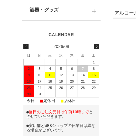
テキーラ
関西の日本酒
ワイン
予算で選ぶ
酒器・グッズ
アルコー
九州の日本酒
スパークリング
予算で選ぶ
酒器
水・ソフトドリンク
味わいで選ぶ
酒蔵前掛け
2026/08
蔵元で選ぶ
グラス
日
月
火
水
木
金
土
1
日本酒-1800ml（一升瓶）
ワイングッズ
2
3
4
5
6
7
8
9
10
11
12
13
14
15
日本酒-720ml・500ml
蔵元エコバッグ
16
17
18
19
20
21
22
日本酒-300ml・360ml
23
24
25
26
27
28
29
30
31
■
■
■
日本酒-180ml
今日
定休日
店休日
●
当日のご注文受付は午前10時まで
と
飲みきりサイズ
させていただきます。
●実店舗とWEBショップの休業日は異な
る場合がございます。