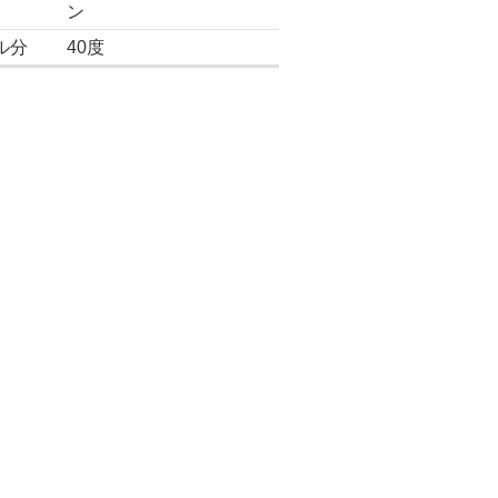
ン
ル分
40度