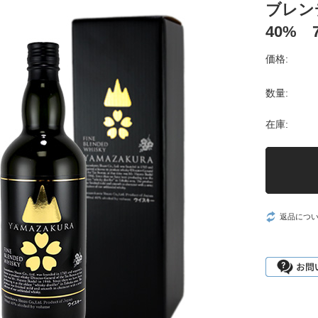
ブレン
40% 7
価格:
数量:
在庫:
返品につ