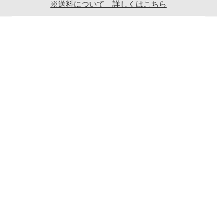
※送料について 詳しくはこちら
ご利用案内
ギフト包装について
返品について
メールマガジンについて
商品ご発送時の梱包について
特定商取引法に関する表示