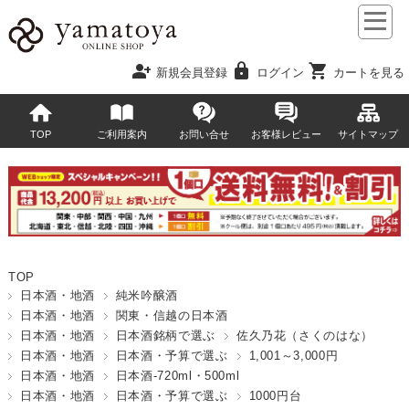
person_add
lock
shopping_cart
新規会員登録
ログイン
カートを見る
TOP
ご利用案内
お問い合せ
お客様レビュー
サイトマップ
TOP
日本酒・地酒
純米吟醸酒
日本酒・地酒
関東・信越の日本酒
日本酒・地酒
日本酒銘柄で選ぶ
佐久乃花（さくのはな）
日本酒・地酒
日本酒・予算で選ぶ
1,001～3,000円
日本酒・地酒
日本酒-720ml・500ml
日本酒・地酒
日本酒・予算で選ぶ
1000円台