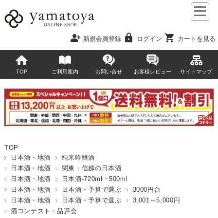
person_add
lock
shopping_cart
新規会員登録
ログイン
カートを見る
TOP
ご利用案内
お問い合せ
お客様レビュー
サイトマップ
TOP
日本酒・地酒
純米吟醸酒
日本酒・地酒
関東・信越の日本酒
日本酒・地酒
日本酒-720ml・500ml
日本酒・地酒
日本酒・予算で選ぶ
3000円台
日本酒・地酒
日本酒・予算で選ぶ
3,001～5,000円
酒コンテスト・品評会