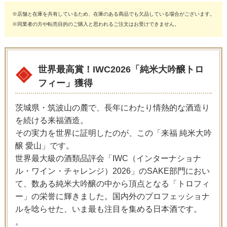
※店舗と在庫を共有しているため、在庫のある商品でも欠品している場合がございます。
※同業者の方や転売目的のご購入と思われるご注文はお受けできません。
世界最高賞！IWC2026「純米大吟醸トロ
フィー」獲得
茨城県・筑波山の麓で、長年にわたり情熱的な酒造り
を続ける来福酒造。
その実力を世界に証明したのが、この「来福 純米大吟
醸 愛山」です。
世界最大級の酒類品評会「IWC（インターナショナ
ル・ワイン・チャレンジ）2026」のSAKE部門におい
て、数ある純米大吟醸の中から頂点となる「トロフィ
ー」の栄誉に輝きました。国内外のプロフェッショナ
ルを唸らせた、いま最も注目を集める日本酒です。
。