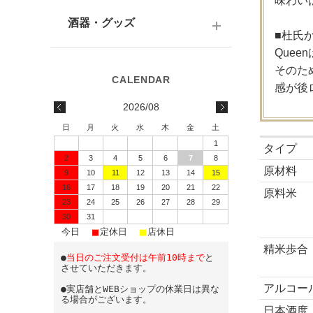
味わい
テキーラ
関西の日本酒
ワイン
予算で選ぶ
酒器・グッズ
九州の日本酒
■杜氏
スパークリング
Que
予算で選ぶ
酒器
そのた
水・ソフトドリンク
感が後
味わいで選ぶ
酒蔵前掛け
2026/08
蔵元で選ぶ
グラス
日
月
火
水
木
金
土
1
日本酒-1800ml（一升瓶）
ワイングッズ
タイプ
2
3
4
5
6
7
8
原材料
9
10
11
12
13
14
15
日本酒-720ml・500ml
蔵元エコバッグ
16
17
18
19
20
21
22
原料米
日本酒-300ml・360ml
23
24
25
26
27
28
29
30
31
■
■
■
日本酒-180ml
今日
定休日
店休日
精米歩合
●
当日のご注文受付は午前10時まで
と
飲みきりサイズ
させていただきます。
アルコー
●実店舗とWEBショップの休業日は異な
る場合がございます。
日本酒度