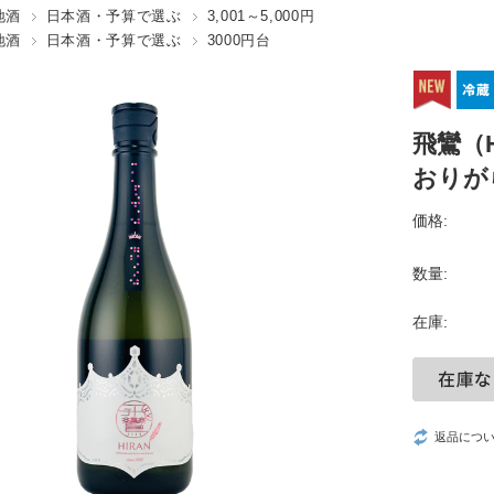
地酒
日本酒・予算で選ぶ
3,001～5,000円
地酒
日本酒・予算で選ぶ
3000円台
飛鸞（H
おりがら
価格:
数量:
在庫:
返品につ