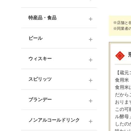
ナチュラルワイン
麦焼酎
純米酒
梅酒
ドイツワイン
特産品・食品
米焼酎
※店舗と
本醸造
フレーバー梅酒
※同業者
海外産ワイン
その他焼酎
ジュース
普通酒
果実酒・その他
ビール
赤ワイン
泡盛
食品
お燗酒
シリーズで選ぶ
白ワイン
日本のクラフトビール
黒糖焼酎
おつまみ
ウィスキー
にごり酒・発泡・その他
ロゼワイン
海外のクラフトビール
健康志向・免疫力アップ
広島の日本酒
【蔵元
スコッチウイスキー
シャンパーニュ
スピリッツ
食用米
調味料
中国・四国の日本酒
バーボンウイスキー
食用米
スパークリングワイン
お菓子
だから
ジン
北海道・東北の日本酒
その他ウイスキー
ブランデー
オレンジワイン
おりま
ウオッカ
関東・信越の日本酒
この可
国産洋酒
シェリー酒
ル酵母
ラム
ノンアルコールドリンク
中部・北陸の日本酒
したの
味わいで選ぶ