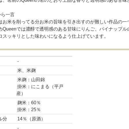
は、名前のQueenの名のとおり上品な香りと透明感のある甘
から一言
enはお米を削ってる分お米の旨味を引き出すのが難しい作品の一
めQueenでは濃醇で透明感のある甘味にりんご、パイナップ
ロスッキリとした味わいになるよう仕上げています。
-
米、米麹
米麹：山田錦
掛米：にこまる（平戸
産）
麹米：60％
掛米：25％
ル分
14％（原酒）
-