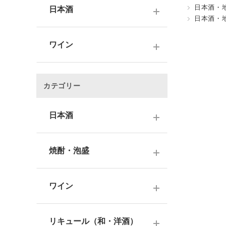
日本酒・
日本酒
日本酒・
～1,000円
ワイン
1,001～3,000円
～1000円以下
3,001～5,000円
カテゴリー
1,001～2,000円
5,001～10,000円
2,001～3,000円
日本酒
10,001円～
3,001～5,000円
1000円台
日本酒銘柄で選ぶ
焼酎・泡盛
5,001～10,000円
2000円台
純米大吟醸酒
10,001円～
蔵元で選ぶ
3000円台
大吟醸酒
ワイン
焼酎銘柄で選ぶ
4000円台
純米吟醸酒
日本のワイン
芋焼酎
リキュール（和・洋酒）
5000円台
吟醸酒