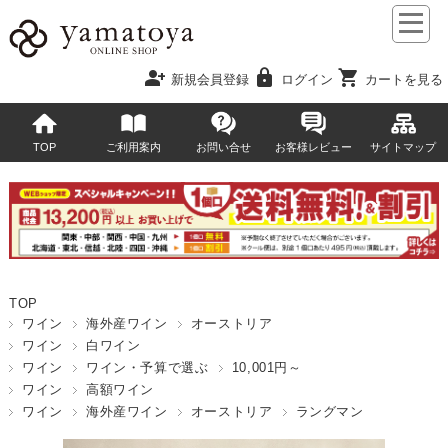
person_add
lock
shopping_cart
新規会員登録
ログイン
カートを見る
TOP
ご利用案内
お問い合せ
お客様レビュー
サイトマップ
TOP
ワイン
海外産ワイン
オーストリア
ワイン
白ワイン
ワイン
ワイン・予算で選ぶ
10,001円～
ワイン
高額ワイン
ワイン
海外産ワイン
オーストリア
ラングマン