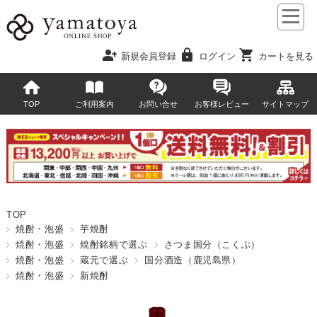
person_add
lock
shopping_cart
新規会員登録
ログイン
カートを見る
TOP
ご利用案内
お問い合せ
お客様レビュー
サイトマップ
TOP
焼酎・泡盛
芋焼酎
焼酎・泡盛
焼酎銘柄で選ぶ
さつま国分（こくぶ）
焼酎・泡盛
蔵元で選ぶ
国分酒造（鹿児島県）
焼酎・泡盛
新焼酎