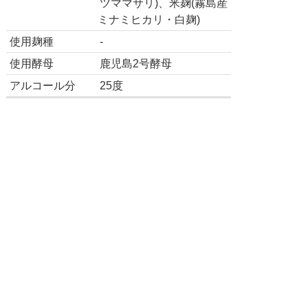
ツママサリ)、米麹(霧島産
ミナミヒカリ・白麹)
使用麹種
-
使用酵母
鹿児島2号酵母
アルコール分
25度