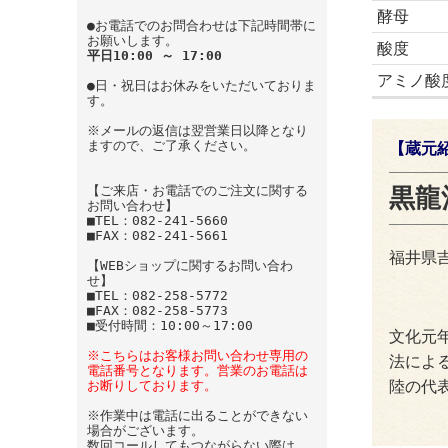
酵母
●お電話でのお問合わせは下記時間帯に
お願いします。
酸度
平日10:00 ～ 17:00
アミノ酸
●日・祝日はお休みをいただいておりま
す。
※メールの返信は翌営業日以降となり
ますので、ご了承ください。
【蔵元
黒龍
【ご来店・お電話でのご注文に関する
お問い合わせ】
■TEL：082-241-5660
■FAX：082-241-5661
福井県
【WEBショップに関するお問い合わ
せ】
■TEL：082-258-5772
■FAX：082-258-5773
■受付時間：10:00～17:00
文化元年
※こちらはお客様お問い合わせ専用の
法によ
電話番号となります。営業のお電話は
陸の代
お断りしております。
※作業中は電話に出ることができない
場合がございます。
数回コールしてもつながらない際は、