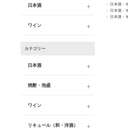
日本酒・
日本酒
日本酒・
日本酒・
～1,000円
ワイン
1,001～3,000円
～1000円以下
3,001～5,000円
カテゴリー
1,001～2,000円
5,001～10,000円
2,001～3,000円
日本酒
10,001円～
3,001～5,000円
1000円台
日本酒銘柄で選ぶ
焼酎・泡盛
5,001～10,000円
2000円台
純米大吟醸酒
10,001円～
蔵元で選ぶ
3000円台
大吟醸酒
ワイン
焼酎銘柄で選ぶ
4000円台
純米吟醸酒
日本のワイン
芋焼酎
リキュール（和・洋酒）
5000円台
吟醸酒