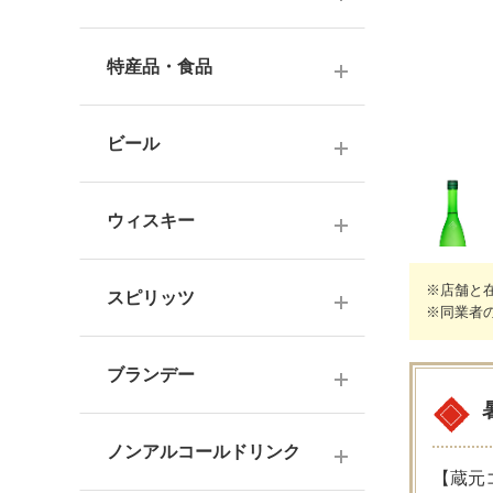
ナチュラルワイン
麦焼酎
純米酒
梅酒
ドイツワイン
特産品・食品
米焼酎
本醸造
フレーバー梅酒
海外産ワイン
その他焼酎
ジュース
普通酒
果実酒・その他
ビール
赤ワイン
泡盛
食品
お燗酒
シリーズで選ぶ
白ワイン
日本のクラフトビール
黒糖焼酎
おつまみ
ウィスキー
にごり酒・発泡・その他
ロゼワイン
海外のクラフトビール
健康志向・免疫力アップ
広島の日本酒
スコッチウイスキー
シャンパーニュ
※店舗と
スピリッツ
調味料
※同業者
中国・四国の日本酒
バーボンウイスキー
スパークリングワイン
お菓子
ジン
北海道・東北の日本酒
その他ウイスキー
ブランデー
オレンジワイン
ウオッカ
関東・信越の日本酒
国産洋酒
シェリー酒
ラム
ノンアルコールドリンク
中部・北陸の日本酒
味わいで選ぶ
【蔵元