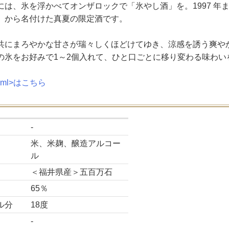
には、氷を浮かべてオンザロックで「氷やし酒」を。1997 年
」から名付けた真夏の限定酒です。
共にまろやかな甘さが瑞々しくほどけてゆき、涼感を誘う爽や
の氷をお好みで1～2個入れて、ひと口ごとに移り変わる味わい
00ml>はこちら
-
米、米麹、醸造アルコー
ル
＜福井県産＞五百万石
65％
ル分
18度
-