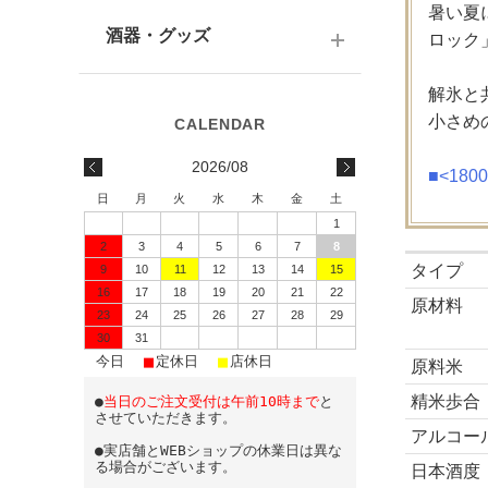
テキーラ
関西の日本酒
暑い夏
ワイン
予算で選ぶ
酒器・グッズ
ロック
九州の日本酒
スパークリング
予算で選ぶ
解氷と
酒器
水・ソフトドリンク
小さめ
味わいで選ぶ
酒蔵前掛け
2026/08
■<18
蔵元で選ぶ
グラス
日
月
火
水
木
金
土
1
日本酒-1800ml（一升瓶）
ワイングッズ
2
3
4
5
6
7
8
タイプ
9
10
11
12
13
14
15
日本酒-720ml・500ml
蔵元エコバッグ
16
17
18
19
20
21
22
原材料
日本酒-300ml・360ml
23
24
25
26
27
28
29
30
31
■
■
■
日本酒-180ml
今日
定休日
店休日
原料米
精米歩合
●
当日のご注文受付は午前10時まで
と
飲みきりサイズ
させていただきます。
アルコー
●実店舗とWEBショップの休業日は異な
る場合がございます。
日本酒度