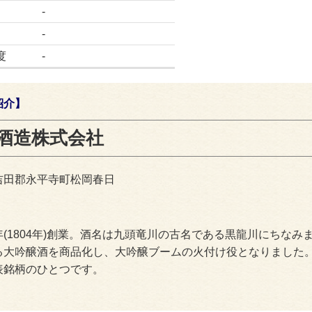
-
-
度
-
紹介】
酒造株式会社
吉田郡永平寺町松岡春日
(1804年)創業。酒名は九頭竜川の古名である黒龍川にちなみま
る大吟醸酒を商品化し、大吟醸ブームの火付け役となりました。
表銘柄のひとつです。