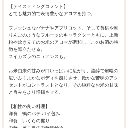
【テイスティングコメント】
とても魅力的で表情豊かなアロマを持つ。
フレッシュなバナナやアプリコット、そして黄桃や蜜
りんごのようなフルーツのキャラクターともに、上新
粉や炊き立てのお米のアロマが調和し、このお酒の特
徴を際立たせる。
スイカズラのニュアンスも。
お米由来の甘みが口いっぱいに広がり、濃醇で肩幅の
広いふくよかなボディを感じさせ、微かな苦味のアク
セントがコントラストとなり、その純粋なお米の甘味
と旨みをより増幅させる。
【相性の良い料理】
洋食 鴨のパテ パイ包み
和食 いくらの握り
中華 黄ニラの中華風炒め