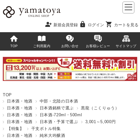
person_add
lock
shopping_cart
新規会員登録
ログイン
カートを見る
TOP
ご利用案内
お問い合せ
お客様レビュー
サイトマップ
TOP
日本酒・地酒
中部・北陸の日本酒
日本酒・地酒
日本酒銘柄で選ぶ
黒龍（こくりゅう）
日本酒・地酒
日本酒-720ml・500ml
日本酒・地酒
日本酒・予算で選ぶ
3,001～5,000円
【特集】
干支ボトル特集
日本酒・地酒
純米大吟醸酒