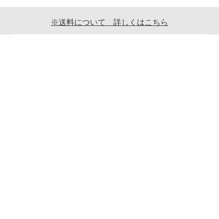
※送料について 詳しくはこちら
ご利用案内
ギフト包装について
返品について
メールマガジンについて
商品ご発送時の梱包について