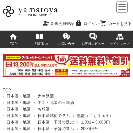
person_add
lock
shopping_cart
新規会員登録
ログイン
カートを見る
TOP
ご利用案内
お問い合せ
お客様レビュー
サイトマップ
TOP
日本酒・地酒
大吟醸酒
日本酒・地酒
中部・北陸の日本酒
日本酒・地酒
お燗酒
日本酒・地酒
日本酒銘柄で選ぶ
黒龍（こくりゅう）
日本酒・地酒
日本酒・予算で選ぶ
1,001～3,000円
日本酒・地酒
日本酒・予算で選ぶ
2000円台