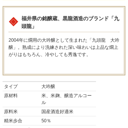
福井県の銘醸蔵、黒龍酒造のブランド「九
頭龍」
2004年に燗用の大吟醸として生まれた「九頭龍 大吟
醸」。熟成により洗練された深い味わいは上品な燗上
がりはもちろん、冷やしても秀逸です。
タイプ
大吟醸
原材料
米、米麹、醸造アルコー
ル
原料米
国産酒造好適米
精米歩合
50％