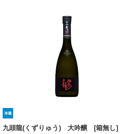
九頭龍(くずりゅう) 大吟醸 [箱無し]