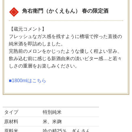
角右衛門（かくえもん） 春の限定酒
【蔵元コメント】
フレッシュなガス感を残すように槽場で搾った直後の
純米酒を即詰めしました。
完熟前のメロンをかじったような優しく程よい甘み、
飲み込む前に感じる新酒由来の淡いビター感…と若々
しさの重層をお楽しみください。
■1800mlはこちら
タイプ
特別純米
原材料
米、米麹
原料米
吟の精25％、ぎんさん