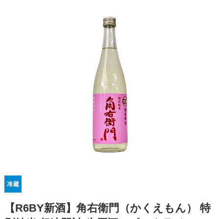
【R6BY新酒】角右衛門（かくえもん） 特