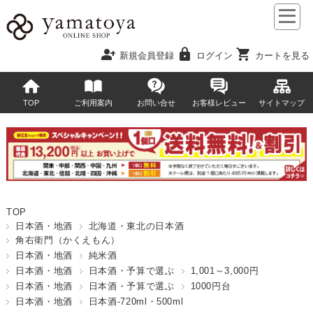
person_add
lock
shopping_cart
新規会員登録
ログイン
カートを見る
TOP
ご利用案内
お問い合せ
お客様レビュー
サイトマップ
TOP
日本酒・地酒
北海道・東北の日本酒
角右衛門（かくえもん）
日本酒・地酒
純米酒
日本酒・地酒
日本酒・予算で選ぶ
1,001～3,000円
日本酒・地酒
日本酒・予算で選ぶ
1000円台
日本酒・地酒
日本酒-720ml・500ml