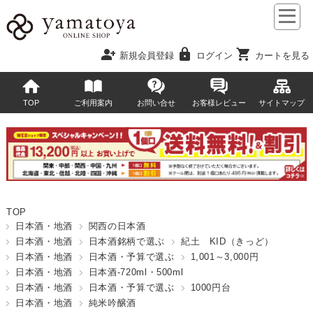
person_add
lock
shopping_cart
新規会員登録
ログイン
カートを見る
TOP
ご利用案内
お問い合せ
お客様レビュー
サイトマップ
TOP
日本酒・地酒
関西の日本酒
日本酒・地酒
日本酒銘柄で選ぶ
紀土 KID（きっど）
日本酒・地酒
日本酒・予算で選ぶ
1,001～3,000円
日本酒・地酒
日本酒-720ml・500ml
日本酒・地酒
日本酒・予算で選ぶ
1000円台
日本酒・地酒
純米吟醸酒