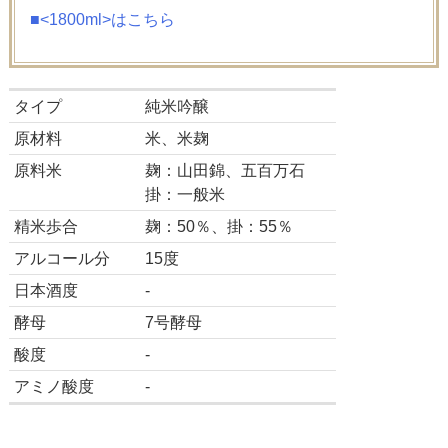
■<1800ml>はこちら
タイプ
純米吟醸
原材料
米、米麹
原料米
麹：山田錦、五百万石
掛：一般米
精米歩合
麹：50％、掛：55％
アルコール分
15度
日本酒度
-
酵母
7号酵母
酸度
-
アミノ酸度
-