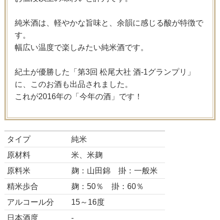
純米酒は、軽やかな旨味と、余韻に感じる酸が特徴で
す。
幅広い温度で楽しみたい純米酒です。
紀土が優勝した「第3回 松尾大社 酒-1グランプリ」
に、このお酒も出品されました。
これが2016年の「今年の酒」です！
タイプ
純米
原材料
米、米麹
原料米
麹：山田錦 掛：一般米
精米歩合
麹：50％ 掛：60％
アルコール分
15～16度
日本酒度
-