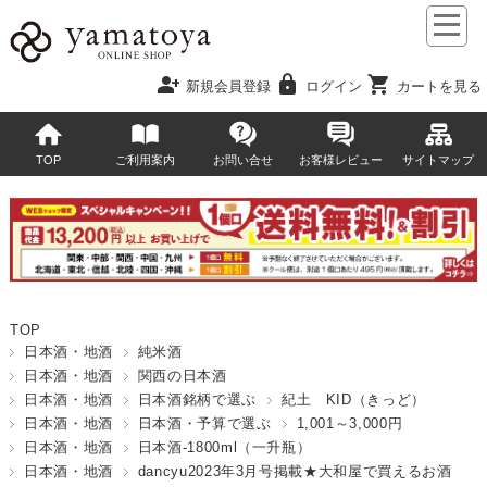
person_add
lock
shopping_cart
新規会員登録
ログイン
カートを見る
TOP
ご利用案内
お問い合せ
お客様レビュー
サイトマップ
TOP
日本酒・地酒
純米酒
日本酒・地酒
関西の日本酒
日本酒・地酒
日本酒銘柄で選ぶ
紀土 KID（きっど）
日本酒・地酒
日本酒・予算で選ぶ
1,001～3,000円
日本酒・地酒
日本酒-1800ml（一升瓶）
日本酒・地酒
dancyu2023年3月号掲載★大和屋で買えるお酒