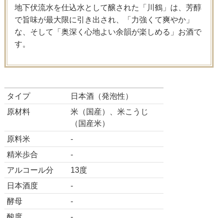
地下伏流水を仕込水として醸された「川鶴」は、芳醇
で旨味が最大限に引き出され、「力強くて爽やか」
な、そして「奥深く心地よい余韻が楽しめる」お酒で
す。
タイプ
日本酒（発泡性）
原材料
米（国産）、米こうじ
（国産米）
原料米
-
精米歩合
-
アルコール分
13度
日本酒度
-
酵母
-
酸度
-