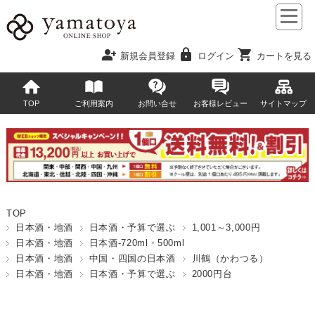
person_add
lock
shopping_cart
新規会員登録
ログイン
カートを見る
TOP
ご利用案内
お問い合せ
お客様レビュー
サイトマップ
TOP
日本酒・地酒
日本酒・予算で選ぶ
1,001～3,000円
日本酒・地酒
日本酒-720ml・500ml
日本酒・地酒
中国・四国の日本酒
川鶴（かわつる）
日本酒・地酒
日本酒・予算で選ぶ
2000円台