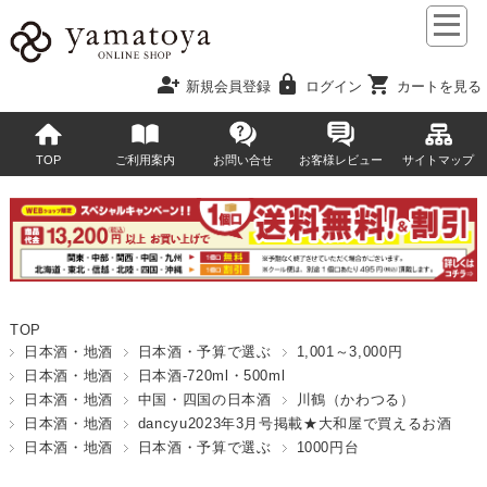
person_add
lock
shopping_cart
新規会員登録
ログイン
カートを見る
TOP
ご利用案内
お問い合せ
お客様レビュー
サイトマップ
TOP
日本酒・地酒
日本酒・予算で選ぶ
1,001～3,000円
日本酒・地酒
日本酒-720ml・500ml
日本酒・地酒
中国・四国の日本酒
川鶴（かわつる）
日本酒・地酒
dancyu2023年3月号掲載★大和屋で買えるお酒
日本酒・地酒
日本酒・予算で選ぶ
1000円台