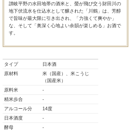
讃岐平野の水田地帯の酒米と、螢が飛び交う財田川の
地下伏流水を仕込水として醸された「川鶴」は、芳醇
で旨味が最大限に引き出され、「力強くて爽やか」
な、そして「奥深く心地よい余韻が楽しめる」お酒で
す。
タイプ
日本酒
原材料
米（国産）、米こうじ
（国産米）
原料米
-
精米歩合
-
アルコール分
14度
日本酒度
-
酵母
-