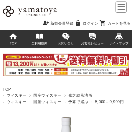
person_add
lock
shopping_cart
新規会員登録
ログイン
カートを見る
TOP
ご利用案内
お問い合せ
お客様レビュー
サイトマップ
TOP
ウィスキー
国産ウィスキー
嘉之助蒸溜所
ウィスキー
国産ウィスキー
予算で選ぶ
5,000～9,999円