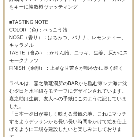
をキーに複数樽ヴァッティング
■TASTING NOTE
COLOR（色)：べっこう飴
NOSE（香り）：はちみつ、バナナ、レモンティー、
キャラメル
TASTE（含み）：かりん飴、ニッキ、生姜、仄かにス
モークナッツ
FINISH（余韻）：上品な甘苦さが穏やかに長く続く
ラベルは、嘉之助蒸溜所のBARから臨む東シナ海に沈
む夕日と水平線をモチーフにデザインされています。
嘉之助は生前、友人への手紙にこのように記していま
した。
「日本一夕日が美しく映える景観の地、これにマッチ
するようデッサンから長い長い時間をかけて絵を仕上
げるように工場を建設したいと楽しみにしておりま
す。」