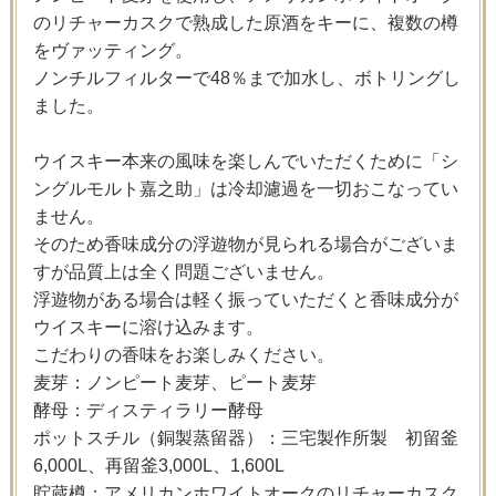
のリチャーカスクで熟成した原酒をキーに、複数の樽
をヴァッティング。
ノンチルフィルターで48％まで加水し、ボトリングし
ました。
ウイスキー本来の風味を楽しんでいただくために「シ
ングルモルト嘉之助」は冷却濾過を一切おこなってい
ません。
そのため香味成分の浮遊物が見られる場合がございま
すが品質上は全く問題ございません。
浮遊物がある場合は軽く振っていただくと香味成分が
ウイスキーに溶け込みます。
こだわりの香味をお楽しみください。
麦芽：ノンピート麦芽、ピート麦芽
酵母：ディスティラリー酵母
ポットスチル（銅製蒸留器）：三宅製作所製 初留釜
6,000L、再留釜3,000L、1,600L
貯蔵樽：アメリカンホワイトオークのリチャーカスク