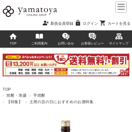
person_add
lock
shopping_cart
新規会員登録
ログイン
カートを見る
TOP
ご利用案内
お問い合せ
お客様レビュー
サイトマップ
TOP
焼酎・泡盛
芋焼酎
【特集】
土用の丑の日におすすめのお酒特集