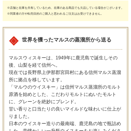
※店舗と在庫を共有しているため、在庫のある商品でも欠品している場合がございます。
※同業者の方や転売目的のご購入と思われるご注文はお受けできません。
世界を獲ったマルスの蒸溜所から送る
マルスウィスキーは、1949年に鹿児島で誕生しその
後、山梨を経て信州へ。
現在では長野県上伊那郡宮田村にある信州マルス蒸溜
所に拠点を移しています。
「マルウのウイスキー」は信州マルス蒸溜所のモルト
原酒を始めとした、こだわりモルトにぬいたモルト
に、グレーンを絶妙にブレンド。
甘い香りと口当たりの良いマイルドな味わいに仕上が
りました。
日本のウイスキー造りの最南端、鹿児島の地で瓶詰め
した、昔懐かしい一升瓶ウイスキーをお楽しみくださ