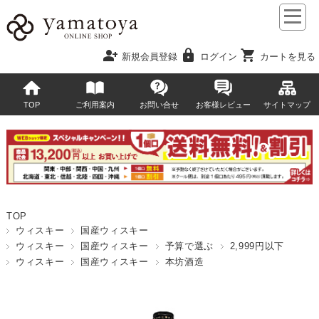
person_add
lock
shopping_cart
新規会員登録
ログイン
カートを見る
TOP
ご利用案内
お問い合せ
お客様レビュー
サイトマップ
TOP
ウィスキー
国産ウィスキー
ウィスキー
国産ウィスキー
予算で選ぶ
2,999円以下
ウィスキー
国産ウィスキー
本坊酒造