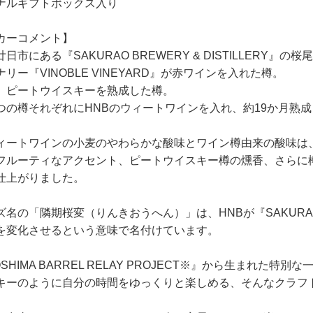
ナルギフトボックス入り
カーコメント】
日市にある『SAKURAO BREWERY & DISTILLER
リー『VINOBLE VINEYARD』が赤ワインを入れた樽。
、ピートウイスキーを熟成した樽。
つの樽それぞれにHNBのウィートワインを入れ、約19か月熟
ィートワインの小麦のやわらかな酸味とワイン樽由来の酸味は
フルーティなアクセント、ピートウイスキー樽の燻香、さらに
仕上がりました。
名の「隣期桜変（りんきおうへん）」は、HNBが『SAKURAO BR
を変化させるという意味で名付けています。
OSHIMA BARREL RELAY PROJECT※』から生まれた特別な
キーのように自分の時間をゆっくりと楽しめる、そんなクラフ