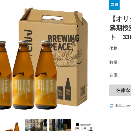
【オリ
隣期桜
ト 33
価格:
数量:
在庫:
返品につ