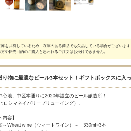
在庫を共有しているため、在庫のある商品でも欠品している場合がございます
の方や転売目的のご購入と思われるご注文はお受けできません。
贈り物に最適なビール3本セット！ギフトボックスに入
中心地、中区本通りに2020年設立のビール醸造所！
（ヒロシマネイバリーブリューイング）。
ト内容】
～Wheat wine（ウィートワイン）～ 330ml×3本