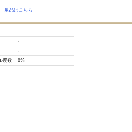
ml 単品はこちら
-
-
ル度数
8%