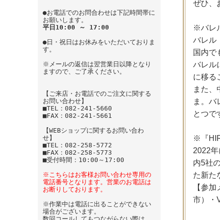
ぜひ、
●お電話でのお問合わせは下記時間帯に
お願いします。
※バレ
平日10:00 ～ 17:00
バレル
●日・祝日はお休みをいただいておりま
す。
国内で
バレル
※メールの返信は翌営業日以降となり
ますので、ご了承ください。
に移る
また、
【ご来店・お電話でのご注文に関する
ま。バ
お問い合わせ】
■TEL：082-241-5660
とつで
■FAX：082-241-5661
【WEBショップに関するお問い合わ
※『HIR
せ】
■TEL：082-258-5772
202
■FAX：082-258-5773
■受付時間：10:00～17:00
内5社
た新た
※こちらはお客様お問い合わせ専用の
電話番号となります。営業のお電話は
【参加メ
お断りしております。
市）・Vi
※作業中は電話に出ることができない
場合がございます。
数回コールしてもつながらない際は、