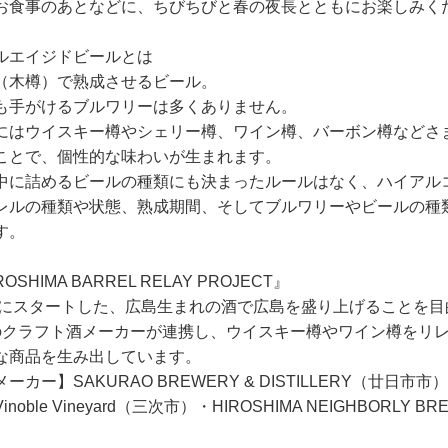
お食事のあとなどに、ちびちびと春の夜長とともにお楽しみく
ルエイジドビールとは
（木樽）で熟成させるビール。
も手がけるブルワリーは多くありません。
にはウイスキー樽やシェリー樽、ワイン樽、バーボン樽などさ
ことで、個性的な味わいが生まれます。
中に詰めるビールの種類にも決まったルールはなく、ハイアル
レルの種類や状態、熟成期間、そしてブルワリーやビールの種
す。
OSHIMA BARREL RELAY PROJECT』
2年にスタートした、広島生まれの酒で広島を盛り上げることを
のクラフト酒メーカーが連携し、ウイスキー樽やワイン樽をリ
な商品を生み出しています。
ーカー】SAKURAO BREWERY & DISTILLERY（
noble Vineyard（三次市）・HIROSHIMA NEIGHBORLY 