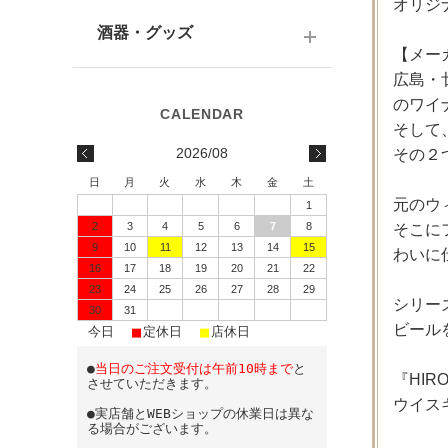
テキーラ
関西の日本酒
オリジ
ワイン
予算で選ぶ
酒器・グッズ
九州の日本酒
【メー
スパークリング
広島・廿
予算で選ぶ
酒器
水・ソフトドリンク
のワイナ
味わいで選ぶ
そして
酒蔵前掛け
2026/08
その２
蔵元で選ぶ
グラス
日
月
火
水
木
金
土
元のウ
1
日本酒-1800ml（一升瓶）
ワイングッズ
2
3
4
5
6
7
8
そこに
9
10
11
12
13
14
15
日本酒-720ml・500ml
蔵元エコバッグ
わいに
16
17
18
19
20
21
22
日本酒-300ml・360ml
23
24
25
26
27
28
29
シリーズ
30
31
ビール
■
■
■
日本酒-180ml
今日
定休日
店休日
●
当日のご注文受付は午前10時まで
と
飲みきりサイズ
『HIR
させていただきます。
ウイス
●実店舗とWEBショップの休業日は異な
る場合がございます。