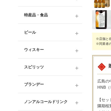
ナチュラルワイン
麦焼酎
純米酒
梅酒
ドイツワイン
特産品・食品
米焼酎
本醸造
フレーバー梅酒
海外産ワイン
その他焼酎
ジュース
普通酒
果実酒・その他
ビール
赤ワイン
泡盛
※店舗と
食品
お燗酒
シリーズで選ぶ
※同業者
白ワイン
日本のクラフトビール
黒糖焼酎
おつまみ
ウィスキー
にごり酒・発泡・その他
ロゼワイン
海外のクラフトビール
健康志向・免疫力アップ
広島の日本酒
スコッチウイスキー
シャンパーニュ
スピリッツ
調味料
中国・四国の日本酒
バーボンウイスキー
スパークリングワイン
お菓子
ジン
広島の
北海道・東北の日本酒
その他ウイスキー
ブランデー
オレンジワイン
HNB
ウオッカ
関東・信越の日本酒
国産洋酒
シェリー酒
【セッ
ラム
ノンアルコールドリンク
中部・北陸の日本酒
隣期桜変
味わいで選ぶ