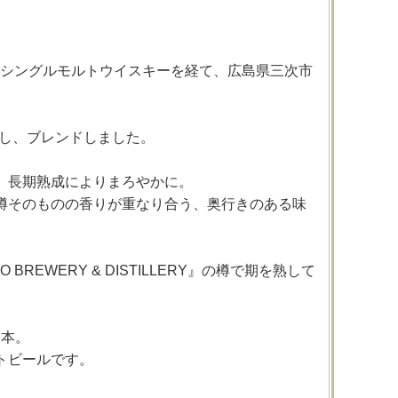
Y』の桜尾シングルモルトウイスキーを経て、広島県三次市
成し、ブレンドしました。
、長期熟成によりまろやかに。
樽そのものの香りが重なり合う、奥行きのある味
EWERY & DISTILLERY』の樽で期を熟して
一本。
トビールです。