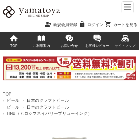
person_add
lock
shopping_cart
新規会員登録
ログイン
カートを見る
TOP
ご利用案内
お問い合せ
お客様レビュー
サイトマップ
TOP
ビール
日本のクラフトビール
ビール
日本のクラフトビール
HNB（ヒロシマネイバリーブリューイング）