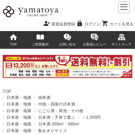
person_add
lock
shopping_cart
新規会員登録
ログイン
カートを見る
TOP
ご利用案内
お問い合せ
お客様レビュー
サイトマップ
TOP
日本酒・地酒
純米酒
日本酒・地酒
中国・四国の日本酒
日本酒・地酒
にごり酒・発泡・その他
日本酒・地酒
日本酒・予算で選ぶ
～1,000円
日本酒・地酒
日本酒-300ml・360ml
日本酒・地酒
飲みきりサイズ