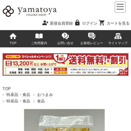
person_add
lock
shopping_cart
新規会員登録
ログイン
カートを見る
TOP
ご利用案内
お問い合せ
お客様レビュー
サイトマップ
TOP
特産品・食品
おつまみ
特産品・食品
食品