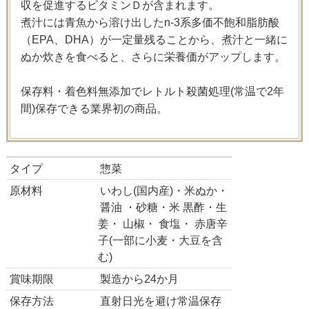
収を促進するビタミンＤが含まれます。
煮汁には青魚から溶け出したn-3系多価不飽和脂肪酸
（EPA、DHA）が一定量残ることから、煮汁と一緒に
ぬか炊きを食べると、さらに栄養価がアップします。
保存料・着色料無添加でレトルト殺菌処理(常温で2年
間)保存できる業界初の商品。
タイプ
惣菜
原材料
いわし(国内産)・米ぬか・
醤油 ・砂糖・米 黒酢・生
姜・ 山椒・ 食塩・ 赤唐辛
子(一部に小麦・大豆を含
む)
賞味期限
製造から24か月
保存方法
直射日光を避け常温保存