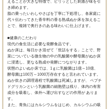
えることが大きな特徴で、ピリッとした刺激が味を引
き締めます。
脂の乗ったいわしやさばを丁寧に下処理し、各家庭に
代々伝わってきた香辛料の香る熟成ぬか床を加えるこ
とで、複雑で奥行きのある味わいに仕上げます。
■健康のこだわり
現代の食生活に必要な発酵食品です。
ぬか床は、毎日かき混ぜて「世話をする」ことで、野
菜についている微生物の中の乳酸菌や酵母菌がぬか床
に浸透し、更なる熟成や発酵につながります。
状態のよいぬか床では、1ｇに乳酸菌は1億～10億、
酵母菌は100万～1000万存在すると言われています。
ぬか炊きの調理過程で乳酸菌は死滅しますが、 ペプチ
ドグリカンという乳酸菌の細胞壁は残り、体内の有害
成分を吸着し、体外へ運び出すなどの作用が ありま
す。
また、青魚にはカルシウムをはじめ、カルシウムの吸