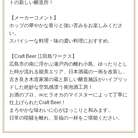
トの新しい醸造所！
【メーカーコメント】
ホップの華やかな香りと強い苦みをお楽しみくださ
い。
スパイシーな料理・味の濃い料理におすすめ。
【Craft Beer 江田島ワークス】
広島市の南に浮かぶ瀬戸内の離れ小島。ゆったりとし
た時が流れる能美エリア、日本酒蔵の一画を改装し、
古き良き木造家屋の蔵と新しい醸造施設がハイブリッ
ドした絶妙な空気感漂う発泡酒工房！
お酒のプロ、㈱ヒラオカのマイスターによって丁寧に
仕上げられたCraft Beer！
まろやかな味わいに心がほっこりと和みます。
日常の喧騒を離れ、至福の一杯をご堪能ください。