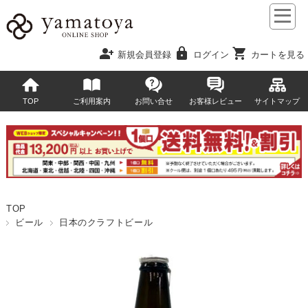
person_add
lock
shopping_cart
新規会員登録
ログイン
カートを見る
TOP
ご利用案内
お問い合せ
お客様レビュー
サイトマップ
TOP
ビール
日本のクラフトビール