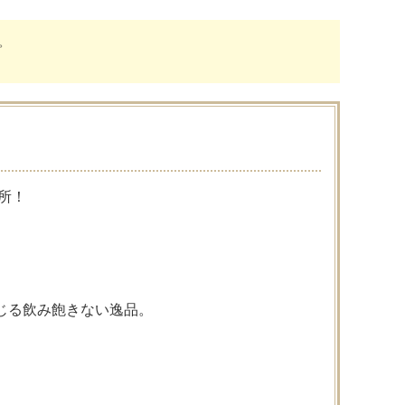
。
所！
じる飲み飽きない逸品。