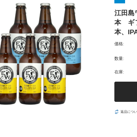
江田島
本 ギ
本、IP
価格:
数量:
在庫:
返品につ