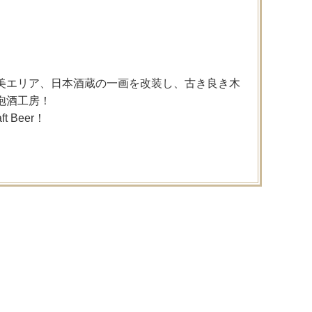
美エリア、日本酒蔵の一画を改装し、古き良き木
泡酒工房！
Beer！