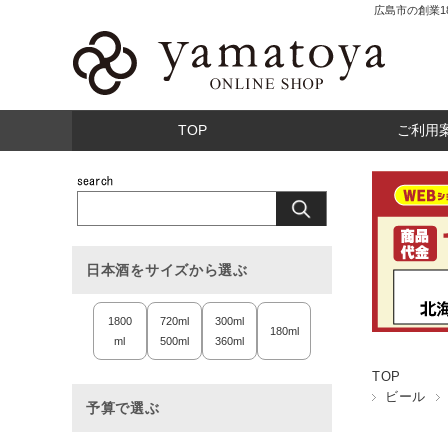
広島市の創業
TOP
ご利用
日本酒をサイズから選ぶ
1800
720ml
300ml
180ml
ml
500ml
360ml
TOP
ビール
予算で選ぶ