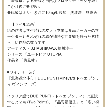
土着酵母による発酵と自然なマロラクティックを経て
７か月後に瓶 詰め。
亜硫酸はオリ引き時に10mg/L 添加、無清澄、無濾過
【ラベル絵画】
絵の作者は学生時代の友人（本業は食品メーカーのマ
ーケター）それぞれの絵が独特な世界観を持った素晴
らしい作品の数々です
アーティスト J.HASHIKAWA 橋川淳一
シリーズ 「ユートピア UTOPIA」
作品名 「防風林」
■ワイナリー紹介
【北海道北斗市｜DUE PUNTI Vineyard ドゥエ プンテ
ィ ヴィンヤーズ】
イタリア語でDUE PUNTI（ドゥエ プンティ）は直訳
すると２点 (Two Points)、 「品質最優先」と「広い視