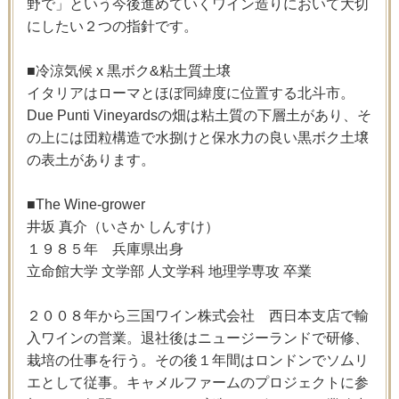
野で」という今後進めていくワイン造りにおいて大切
にしたい２つの指針です。
■冷涼気候 x 黒ボク&粘土質土壌
イタリアはローマとほぼ同緯度に位置する北斗市。
Due Punti Vineyardsの畑は粘土質の下層土があり、そ
の上には団粒構造で水捌けと保水力の良い黒ボク土壌
の表土があります。
■The Wine-grower
井坂 真介（いさか しんすけ）
１９８５年 兵庫県出身
立命館大学 文学部 人文学科 地理学専攻 卒業
２００８年から三国ワイン株式会社 西日本支店で輸
入ワインの営業。退社後はニュージーランドで研修、
栽培の仕事を行う。その後１年間はロンドンでソムリ
エとして従事。キャメルファームのプロジェクトに参