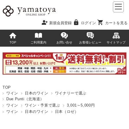
person_add
lock
shopping_cart
新規会員登録
ログイン
カートを見る
TOP
ご利用案内
お問い合せ
お客様レビュー
サイトマップ
TOP
ワイン
日本のワイン
ワイナリーで選ぶ
Due Punti（北海道）
ワイン
ワイン・予算で選ぶ
3,001～5,000円
ワイン
日本のワイン
日本（ロゼ）