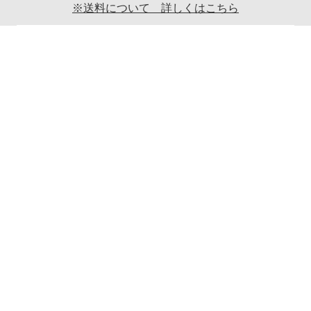
※送料について 詳しくはこちら
ご利用案内
ギフト包装について
返品について
メールマガジンについて
商品ご発送時の梱包について
特定商取引法に関する表示