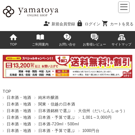
person_add
lock
shopping_cart
新規会員登録
ログイン
カートを見る
TOP
ご利用案内
お問い合せ
お客様レビュー
サイトマップ
TOP
日本酒・地酒
純米吟醸酒
日本酒・地酒
関東・信越の日本酒
日本酒・地酒
日本酒銘柄で選ぶ
大信州（だいしんしゅう）
日本酒・地酒
日本酒・予算で選ぶ
1,001～3,000円
日本酒・地酒
日本酒-720ml・500ml
日本酒・地酒
日本酒・予算で選ぶ
1000円台