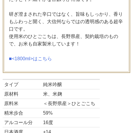
研ぎ澄まされた辛口ではなく、旨味もしっかり、香り
もふわっと開く、大信州ならではの透明感のある超辛
口です。
使用米のひとごこちは、長野県産、契約栽培のもの
で、お米も自家製米しています！
■<1800ml>はこちら
タイプ
純米吟醸
原材料
米、米麹
原料米
＜長野県産＞ひとごこち
精米歩合
59%
アルコール分
16度
日本酒度
+14