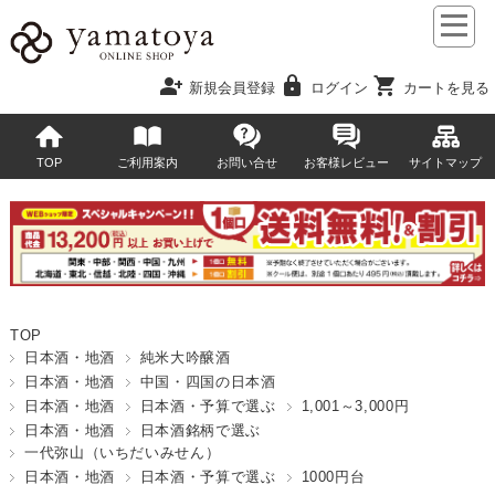
person_add
lock
shopping_cart
新規会員登録
ログイン
カートを見る
TOP
ご利用案内
お問い合せ
お客様レビュー
サイトマップ
TOP
日本酒・地酒
純米大吟醸酒
日本酒・地酒
中国・四国の日本酒
日本酒・地酒
日本酒・予算で選ぶ
1,001～3,000円
日本酒・地酒
日本酒銘柄で選ぶ
一代弥山（いちだいみせん）
日本酒・地酒
日本酒・予算で選ぶ
1000円台