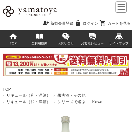
person_add
lock
shopping_cart
新規会員登録
ログイン
カートを見る
TOP
ご利用案内
お問い合せ
お客様レビュー
サイトマップ
TOP
リキュール（和・洋酒）
果実酒・その他
リキュール（和・洋酒）
シリーズで選ぶ
Kawaii