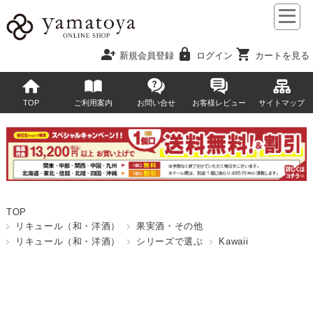
person_add
lock
shopping_cart
新規会員登録
ログイン
カートを見る
TOP
ご利用案内
お問い合せ
お客様レビュー
サイトマップ
TOP
リキュール（和・洋酒）
果実酒・その他
リキュール（和・洋酒）
シリーズで選ぶ
Kawaii