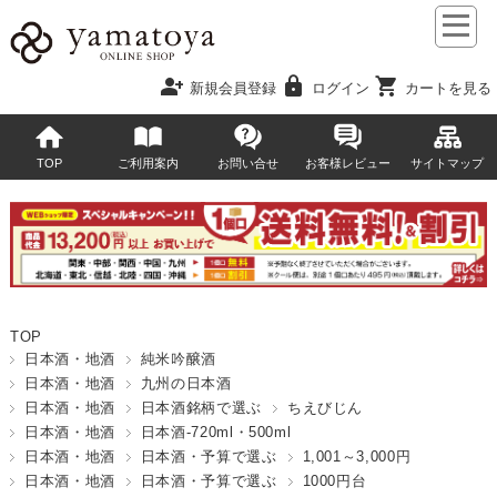
person_add
lock
shopping_cart
新規会員登録
ログイン
カートを見る
TOP
ご利用案内
お問い合せ
お客様レビュー
サイトマップ
TOP
日本酒・地酒
純米吟醸酒
日本酒・地酒
九州の日本酒
日本酒・地酒
日本酒銘柄で選ぶ
ちえびじん
日本酒・地酒
日本酒-720ml・500ml
日本酒・地酒
日本酒・予算で選ぶ
1,001～3,000円
日本酒・地酒
日本酒・予算で選ぶ
1000円台