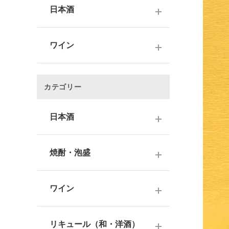
日本酒
～1,000円
ワイン
1,001～3,000円
～1000円以下
3,001～5,000円
カテゴリー
1,001～2,000円
5,001～10,000円
2,001～3,000円
日本酒
10,001円～
3,001～5,000円
1000円台
日本酒銘柄で選ぶ
焼酎・泡盛
5,001～10,000円
2000円台
純米大吟醸酒
10,001円～
蔵元で選ぶ
3000円台
大吟醸酒
ワイン
焼酎銘柄で選ぶ
4000円台
純米吟醸酒
日本のワイン
芋焼酎
リキュール（和・洋酒）
5000円台
吟醸酒