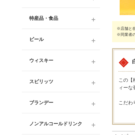
ナチュラルワイン
麦焼酎
純米酒
梅酒
ドイツワイン
特産品・食品
米焼酎
本醸造
フレーバー梅酒
※店舗と
海外産ワイン
その他焼酎
※同業者
ジュース
普通酒
果実酒・その他
ビール
赤ワイン
泡盛
食品
お燗酒
シリーズで選ぶ
白ワイン
日本のクラフトビール
黒糖焼酎
おつまみ
ウィスキー
にごり酒・発泡・その他
ロゼワイン
海外のクラフトビール
健康志向・免疫力アップ
広島の日本酒
スコッチウイスキー
シャンパーニュ
この【
スピリッツ
調味料
中国・四国の日本酒
ィーな
バーボンウイスキー
スパークリングワイン
お菓子
ジン
北海道・東北の日本酒
その他ウイスキー
ブランデー
こだわ
オレンジワイン
ウオッカ
関東・信越の日本酒
国産洋酒
シェリー酒
ラム
ノンアルコールドリンク
中部・北陸の日本酒
味わいで選ぶ