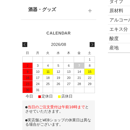
テキーラ
関西の日本酒
タイプ
ワイン
予算で選ぶ
酒器・グッズ
原材料
九州の日本酒
スパークリング
アルコー
予算で選ぶ
酒器
エキス分
水・ソフトドリンク
味わいで選ぶ
酒蔵前掛け
酸度
2026/08
産地
蔵元で選ぶ
グラス
日
月
火
水
木
金
土
1
日本酒-1800ml（一升瓶）
ワイングッズ
2
3
4
5
6
7
8
9
10
11
12
13
14
15
日本酒-720ml・500ml
蔵元エコバッグ
16
17
18
19
20
21
22
日本酒-300ml・360ml
23
24
25
26
27
28
29
30
31
■
■
■
日本酒-180ml
今日
定休日
店休日
●
当日のご注文受付は午前10時まで
と
飲みきりサイズ
させていただきます。
●実店舗とWEBショップの休業日は異な
る場合がございます。