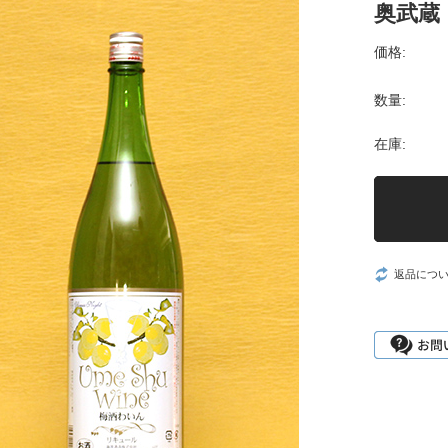
奥武蔵
価格:
数量:
在庫:
返品につ