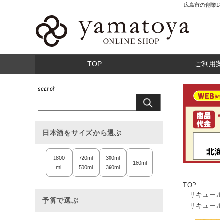
広島市の創業
TOP
ご利用
日本酒をサイズから選ぶ
1800
720ml
300ml
180ml
ml
500ml
360ml
TOP
リキュー
予算で選ぶ
リキュー