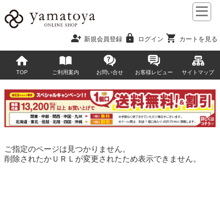
person_add
lock
shopping_cart
新規会員登録
ログイン
カートを見る
TOP
ご利用案内
お問い合せ
お客様レビュー
サイトマップ
ご指定のページは見つかりません。
削除されたかＵＲＬが変更されたため表示できません。