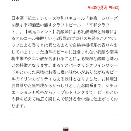
¥509
(税込 ¥560)
日本酒「紀土」シリーズや和リキュール「鶴梅」シリーズ
を醸す平和酒造の醸すクラフトビール、「平和クラフ
ト」。【蔵元コメント】乳酸菌による乳酸発酵と酵母によ
るアルコール発酵という2段階のプロセスを経ることでホ
ップによる香りとは異なるまるで白桃や柑橘系の香りを出
しています。また通常のビールには含まれない乳酸や南高
梅由来のクエン酸が含まれることによる複雑な酸味も味わ
いの特徴となります。まるでスパークリングワインやシー
ドルといった果物のお酒に近い味わいがありながらもビー
ルのドリンカビリティもある設計となりました。お料理は
お野菜やお魚料理からがっしりとしたお肉系まで、シチュ
エーションも乾杯からテーブルドリンクまで、ビールとい
う枠を超えて幅広く楽しんで頂ける食中酒に仕上がってお
ります。