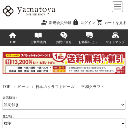
person_add
lock
shopping_cart
新規会員登録
ログイン
カートを見る
TOP
ご利用案内
お問い合せ
お客様レビュー
サイトマップ
TOP
ビール
日本のクラフトビール
平和クラフト
表示切替：
並び順：