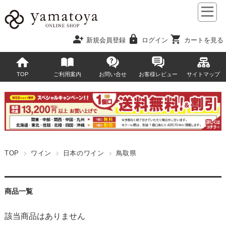
person_add
lock
shopping_cart
新規会員登録
ログイン
カートを見る
TOP
ご利用案内
お問い合せ
お客様レビュー
サイトマップ
TOP
ワイン
日本のワイン
鳥取県
商品一覧
該当商品はありません