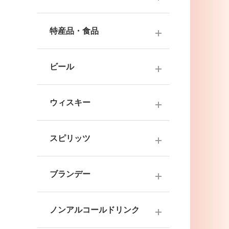
ナチュラルワイン
麦焼酎
純米酒
梅酒
ドイツワイン
特産品・食品
米焼酎
本醸造
フレーバー梅酒
海外産ワイン
その他焼酎
ジュース
普通酒
果実酒・その他
ビール
赤ワイン
泡盛
食品
お燗酒
シリーズで選ぶ
白ワイン
日本のクラフトビール
黒糖焼酎
おつまみ
ウィスキー
にごり酒・発泡・その他
ロゼワイン
海外のクラフトビール
健康志向・免疫力アップ
広島の日本酒
スコッチウイスキー
シャンパーニュ
スピリッツ
調味料
中国・四国の日本酒
バーボンウイスキー
スパークリングワイン
お菓子
ジン
北海道・東北の日本酒
その他ウイスキー
ブランデー
オレンジワイン
ウオッカ
関東・信越の日本酒
国産洋酒
シェリー酒
ラム
ノンアルコールドリンク
中部・北陸の日本酒
味わいで選ぶ