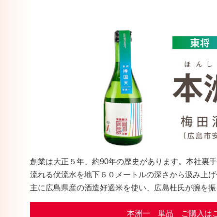
創業は大正５年、約90年の歴史があります。本社裏
流れる伏流水を地下６０メートルの深さから汲み上げ
主に広島県産の酒造好適米を使い、広島杜氏が腕を振
本洲一 単品 ご購入は