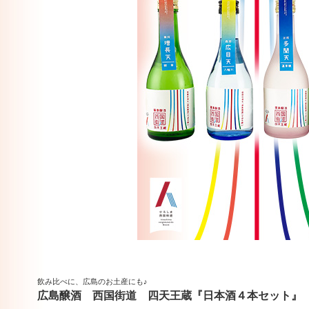
飲み比べに、広島のお土産にも♪
広島醸酒 西国街道 四天王蔵『日本酒４本セット』（30