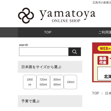
広島市の創業
TOP
ご利用
日本酒をサイズから選ぶ
1800
720ml
300ml
180ml
ml
500ml
360ml
TOP
日
予算で選ぶ