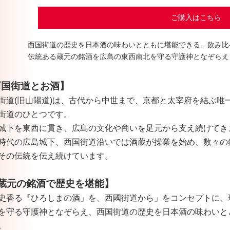
ご購入はこちら
西国街道の歴史を日本酒の味わいとともに堪能できる、飲み比
伝統ある蔵元の銘酒を広島の東西南北を守る守護神となぞらえ
西国街道とお酒】
街道(旧山陽道)は、古代から中世まで、京都と太宰府を結ぶ唯
街道のひとつです。
城下を東西に貫き、広島の文化や商いを足元から支え続けてき
時代の広島城下、西国街道沿いでは酒蔵が操業を始め、数々の
その伝統を伝え続けています。
4蔵元の銘酒で歴史を堪能】
史香る『ひろしまの酒」を、西國街道から」をコンセプトに、
を守る守護神となぞらえ、西国街道の歴史を日本酒の味わいと
。