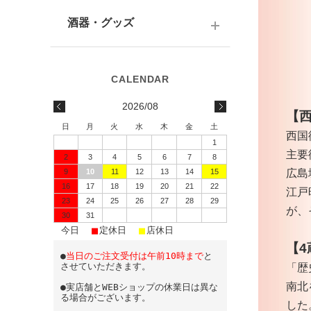
テキーラ
関西の日本酒
ワイン
予算で選ぶ
酒器・グッズ
九州の日本酒
スパークリング
予算で選ぶ
酒器
水・ソフトドリンク
味わいで選ぶ
酒蔵前掛け
2026/08
【
蔵元で選ぶ
グラス
日
月
火
水
木
金
土
西国
1
日本酒-1800ml（一升瓶）
ワイングッズ
主要
2
3
4
5
6
7
8
広島
9
10
11
12
13
14
15
日本酒-720ml・500ml
蔵元エコバッグ
16
17
18
19
20
21
22
江戸
日本酒-300ml・360ml
23
24
25
26
27
28
29
が、
30
31
■
■
■
日本酒-180ml
今日
定休日
店休日
【
●
当日のご注文受付は午前10時まで
と
飲みきりサイズ
させていただきます。
「歴
南北
●実店舗とWEBショップの休業日は異な
る場合がございます。
した