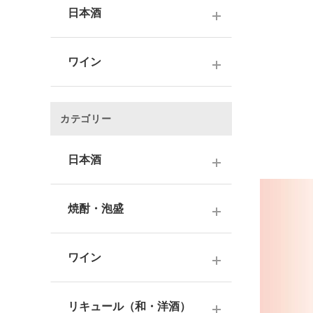
日本酒
～1,000円
ワイン
1,001～3,000円
～1000円以下
3,001～5,000円
カテゴリー
1,001～2,000円
5,001～10,000円
2,001～3,000円
日本酒
10,001円～
3,001～5,000円
1000円台
日本酒銘柄で選ぶ
焼酎・泡盛
5,001～10,000円
2000円台
純米大吟醸酒
10,001円～
蔵元で選ぶ
3000円台
大吟醸酒
ワイン
焼酎銘柄で選ぶ
4000円台
純米吟醸酒
日本のワイン
芋焼酎
リキュール（和・洋酒）
5000円台
吟醸酒