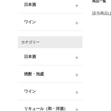
商品一覧
日本酒
該当商品
～1,000円
ワイン
1,001～3,000円
～1000円以下
3,001～5,000円
カテゴリー
1,001～2,000円
5,001～10,000円
2,001～3,000円
日本酒
10,001円～
3,001～5,000円
1000円台
日本酒銘柄で選ぶ
焼酎・泡盛
5,001～10,000円
2000円台
純米大吟醸酒
10,001円～
蔵元で選ぶ
3000円台
大吟醸酒
ワイン
焼酎銘柄で選ぶ
4000円台
純米吟醸酒
日本のワイン
芋焼酎
リキュール（和・洋酒）
5000円台
吟醸酒