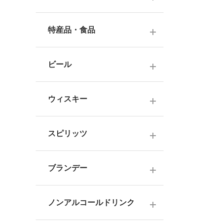
ナチュラルワイン
麦焼酎
純米酒
梅酒
ドイツワイン
特産品・食品
米焼酎
本醸造
フレーバー梅酒
海外産ワイン
その他焼酎
ジュース
普通酒
果実酒・その他
ビール
赤ワイン
泡盛
食品
お燗酒
シリーズで選ぶ
白ワイン
日本のクラフトビール
黒糖焼酎
おつまみ
ウィスキー
にごり酒・発泡・その他
ロゼワイン
海外のクラフトビール
健康志向・免疫力アップ
広島の日本酒
スコッチウイスキー
シャンパーニュ
スピリッツ
調味料
中国・四国の日本酒
バーボンウイスキー
スパークリングワイン
お菓子
ジン
北海道・東北の日本酒
その他ウイスキー
ブランデー
オレンジワイン
ウオッカ
関東・信越の日本酒
国産洋酒
シェリー酒
ラム
ノンアルコールドリンク
中部・北陸の日本酒
味わいで選ぶ