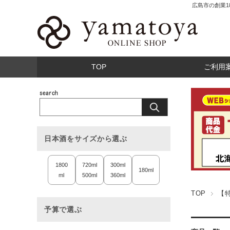
広島市の創業
TOP
ご利用
日本酒をサイズから選ぶ
1800
720ml
300ml
180ml
ml
500ml
360ml
TOP
【
予算で選ぶ