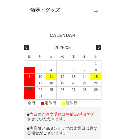
テキーラ
関西の日本酒
ワイン
予算で選ぶ
酒器・グッズ
九州の日本酒
スパークリング
予算で選ぶ
酒器
水・ソフトドリンク
味わいで選ぶ
酒蔵前掛け
2026/08
蔵元で選ぶ
グラス
日
月
火
水
木
金
土
1
日本酒-1800ml（一升瓶）
ワイングッズ
2
3
4
5
6
7
8
9
10
11
12
13
14
15
日本酒-720ml・500ml
蔵元エコバッグ
16
17
18
19
20
21
22
日本酒-300ml・360ml
23
24
25
26
27
28
29
30
31
■
■
■
日本酒-180ml
今日
定休日
店休日
●
当日のご注文受付は午前10時まで
と
飲みきりサイズ
させていただきます。
●実店舗とWEBショップの休業日は異な
る場合がございます。