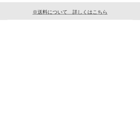
※送料について 詳しくはこちら
ご利用案内
ギフト包装について
返品について
メールマガジンについて
商品ご発送時の梱包について