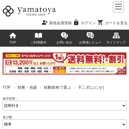
person_add
lock
shopping_cart
新規会員登録
ログイン
カートを見る
TOP
ご利用案内
お問い合せ
お客様レビュー
サイトマップ
TOP
焼酎・泡盛
焼酎銘柄で選ぶ
不二才(ぶにせ)
表示切替：
並び順：