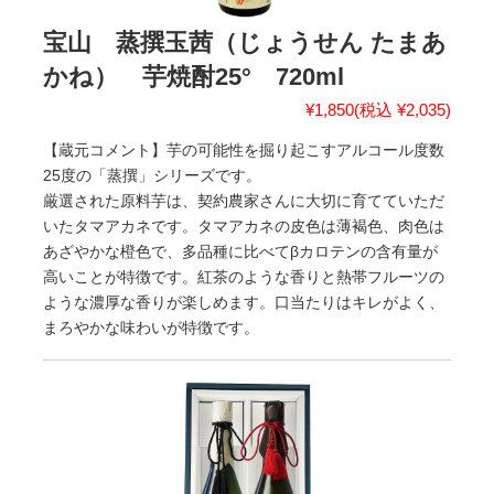
宝山 蒸撰玉茜（じょうせん たまあ
かね） 芋焼酎25° 720ml
¥1,850
(税込 ¥2,035)
【蔵元コメント】芋の可能性を掘り起こすアルコール度数
25度の「蒸撰」シリーズです。
厳選された原料芋は、契約農家さんに大切に育てていただ
いたタマアカネです。タマアカネの皮色は薄褐色、肉色は
あざやかな橙色で、多品種に比べてβカロテンの含有量が
高いことが特徴です。紅茶のような香りと熱帯フルーツの
ような濃厚な香りが楽しめます。口当たりはキレがよく、
まろやかな味わいが特徴です。