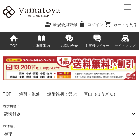
person_add
lock
shopping_cart
新規会員登録
ログイン
カートを見る
TOP
ご利用案内
お問い合せ
お客様レビュー
サイトマップ
TOP
焼酎・泡盛
焼酎銘柄で選ぶ
宝山（ほうざん）
表示切替：
並び順：