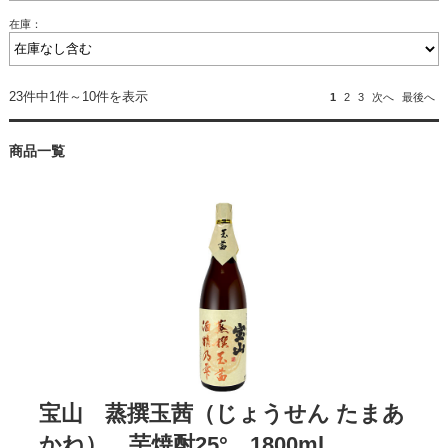
在庫：
23件中1件～10件を表示
1
2
3
次へ
最後へ
商品一覧
宝山 蒸撰玉茜（じょうせん たまあ
かね） 芋焼酎25° 1800ml