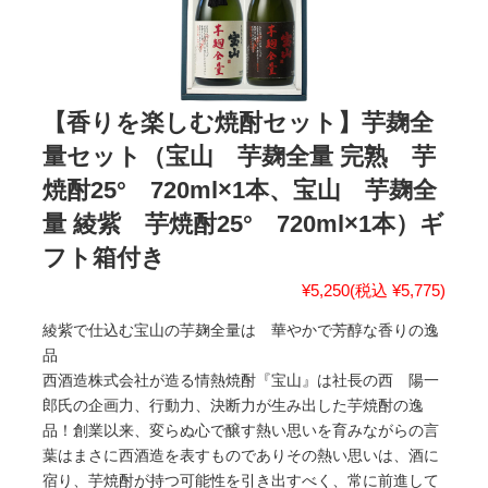
【香りを楽しむ焼酎セット】芋麹全
量セット（宝山 芋麹全量 完熟 芋
焼酎25° 720ml×1本、宝山 芋麹全
量 綾紫 芋焼酎25° 720ml×1本）ギ
フト箱付き
¥5,250
(税込 ¥5,775)
綾紫で仕込む宝山の芋麹全量は 華やかで芳醇な香りの逸
品
西酒造株式会社が造る情熱焼酎『宝山』は社長の西 陽一
郎氏の企画力、行動力、決断力が生み出した芋焼酎の逸
品！創業以来、変らぬ心で醸す熱い思いを育みながらの言
葉はまさに西酒造を表すものでありその熱い思いは、酒に
宿り、芋焼酎が持つ可能性を引き出すべく、常に前進して