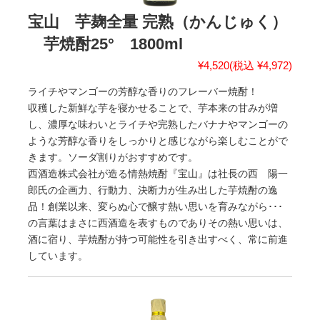
宝山 芋麹全量 完熟（かんじゅく）
芋焼酎25° 1800ml
¥4,520
(税込 ¥4,972)
ライチやマンゴーの芳醇な香りのフレーバー焼酎！
収穫した新鮮な芋を寝かせることで、芋本来の甘みが増
し、濃厚な味わいとライチや完熟したバナナやマンゴーの
ような芳醇な香りをしっかりと感じながら楽しむことがで
きます。ソーダ割りがおすすめです。
西酒造株式会社が造る情熱焼酎『宝山』は社長の西 陽一
郎氏の企画力、行動力、決断力が生み出した芋焼酎の逸
品！創業以来、変らぬ心で醸す熱い思いを育みながら･･･
の言葉はまさに西酒造を表すものでありその熱い思いは、
酒に宿り、芋焼酎が持つ可能性を引き出すべく、常に前進
しています。