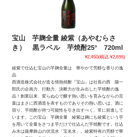
宝山 芋麹全量 綾紫（あやむらさ
き） 黒ラベル 芋焼酎25° 720ml
¥2,450
(税込 ¥2,695)
綾紫で仕込む宝山の芋麹全量は 華やかで芳醇な香りの逸
品
西酒造株式会社が造る情熱焼酎『宝山』は社長の西 陽一
郎氏の企画力、行動力、決断力が生み出した芋焼酎の逸
品！創業以来、変らぬ心で醸す熱い思いを育みながらの言
葉はまさに西酒造を表すものでありその熱い思いは、酒に
宿り、芋焼酎が持つ可能性を引き出すべく、常に前進して
います。この宝山 芋麹全量 綾紫は麹にも綾紫という芋
を用いて全量をさつま芋だけで仕込んだ芋焼酎です。仕込
み水は薩摩鋒山の伏流水「宝名水」。綾紫特有の芳醇で華