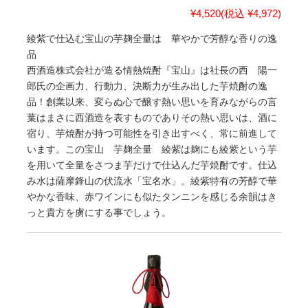
¥4,520
(税込 ¥4,972)
綾紫で仕込む宝山の芋麹全量は 華やかで芳醇な香りの逸
品
西酒造株式会社が造る情熱焼酎『宝山』は社長の西 陽一
郎氏の企画力、行動力、決断力が生み出した芋焼酎の逸
品！創業以来、変らぬ心で醸す熱い思いを育みながらの言
葉はまさに西酒造を表すものでありその熱い思いは、酒に
宿り、芋焼酎が持つ可能性を引き出すべく、常に前進して
います。この宝山 芋麹全量 綾紫は麹にも綾紫という芋
を用いて全量をさつま芋だけで仕込んだ芋焼酎です。仕込
み水は薩摩鋒山の伏流水「宝名水」。綾紫特有の芳醇で華
やかな香味、赤ワインにも似たタンニンを感じる余韻はき
っと貴方を虜にする事でしょう。