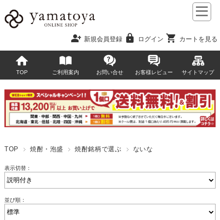
person_add
lock
shopping_cart
新規会員登録
ログイン
カートを見る
TOP
ご利用案内
お問い合せ
お客様レビュー
サイトマップ
TOP
焼酎・泡盛
焼酎銘柄で選ぶ
ないな
表示切替：
並び順：