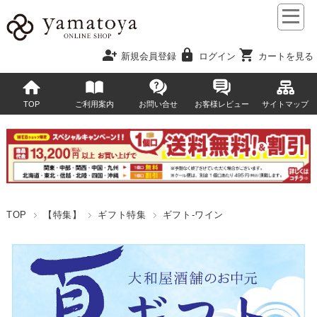
person_add
lock
shopping_cart
新規会員登録
ログイン
カートを見る
TOP
ご利用案内
お問い合せ
お客様レビュー
サイトマップ
TOP
【特集】
ギフト特集
ギフト-ワイン