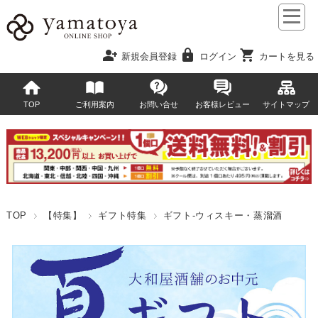
person_add
lock
shopping_cart
新規会員登録
ログイン
カートを見る
TOP
ご利用案内
お問い合せ
お客様レビュー
サイトマップ
TOP
【特集】
ギフト特集
ギフト-ウィスキー・蒸溜酒