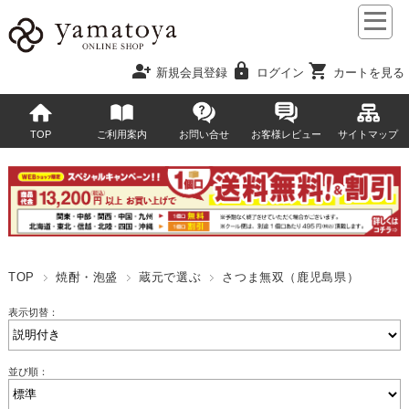
person_add
lock
shopping_cart
新規会員登録
ログイン
カートを見る
TOP
ご利用案内
お問い合せ
お客様レビュー
サイトマップ
TOP
焼酎・泡盛
蔵元で選ぶ
さつま無双（鹿児島県）
表示切替：
並び順：