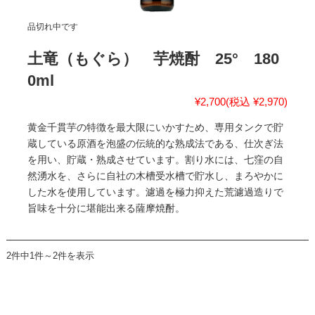
品切れ中です
土竜（もぐら） 芋焼酎 25° 180
0ml
¥2,700
(税込 ¥2,970)
黄金千貫芋の特徴を最大限にいかすため、専用タンクで貯
蔵している原酒を泡盛の伝統的な熟成法である、仕次ぎ法
を用い、貯蔵・熟成させています。割り水には、七窪の自
然湧水を、さらに自社の木槽受水槽で貯水し、まろやかに
した水を使用しています。濾過を極力抑えた荒濾過造りで
旨味を十分に堪能出来る薩摩焼酎。
2件中1件～2件を表示