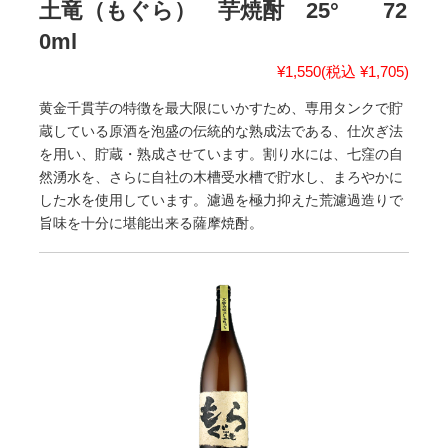
土竜（もぐら） 芋焼酎 25° 72
0ml
¥1,550
(税込 ¥1,705)
黄金千貫芋の特徴を最大限にいかすため、専用タンクで貯
蔵している原酒を泡盛の伝統的な熟成法である、仕次ぎ法
を用い、貯蔵・熟成させています。割り水には、七窪の自
然湧水を、さらに自社の木槽受水槽で貯水し、まろやかに
した水を使用しています。濾過を極力抑えた荒濾過造りで
旨味を十分に堪能出来る薩摩焼酎。